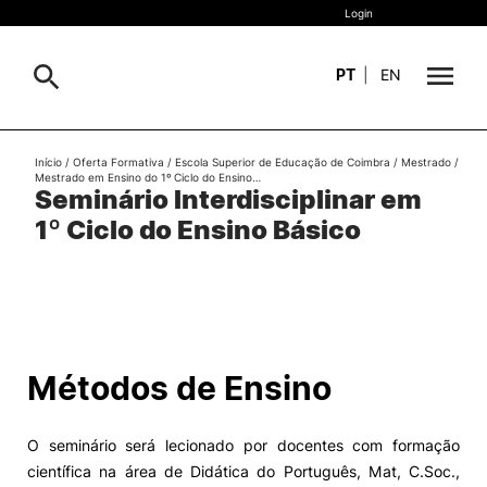
Login
PT
|
EN
Sobre
Início
/
Oferta Formativa
/
Escola Superior de Educação de Coimbra
/
Mestrado
/
Pesquisa
Mestrado em Ensino do 1º Ciclo do Ensino…
Seminário Interdisciplinar em
Estudar
1º Ciclo do Ensino Básico
Oferta Formativa
Geral
Internacional
Viver
Pesquisa
Métodos de Ensino
II&D e Empresas
O seminário será lecionado por docentes com formação
Ação Social
científica na área de Didática do Português, Mat, C.Soc.,