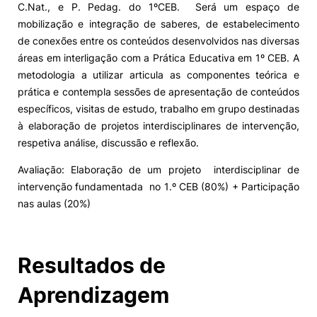
C.Nat., e P. Pedag. do 1ºCEB. Será um espaço de
mobilização e integração de saberes, de estabelecimento
Alumni
de conexões entre os conteúdos desenvolvidos nas diversas
áreas em interligação com a Prática Educativa em 1º CEB. A
Projetos PRR
metodologia a utilizar articula as componentes teórica e
prática e contempla sessões de apresentação de conteúdos
Magazine
específicos, visitas de estudo, trabalho em grupo destinadas
à elaboração de projetos interdisciplinares de intervenção,
respetiva análise, discussão e reflexão.
Eventos
Avaliação: Elaboração de um projeto interdisciplinar de
intervenção fundamentada no 1.º CEB (80%) + Participação
nas aulas (20%)
©2026 Instituto Politécnico de Coimbra
nião Europeia
Política de Privacidade e Cookies
Sugestões,
Resultados de
ncias
Aprendizagem