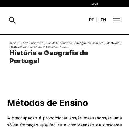
Login
PT
|
EN
Sobre
Início
/
Oferta Formativa
/
Escola Superior de Educação de Coimbra
/
Mestrado
/
Pesquisa
Mestrado em Ensino do 1º Ciclo do Ensino…
História e Geografia de
Estudar
Portugal
Oferta Formativa
Geral
Internacional
Viver
Pesquisa
Métodos de Ensino
II&D e Empresas
A preocupação é proporcionar aos/às mestrandos/as uma
Ação Social
sólida formação que facilite a compreensão da crescente