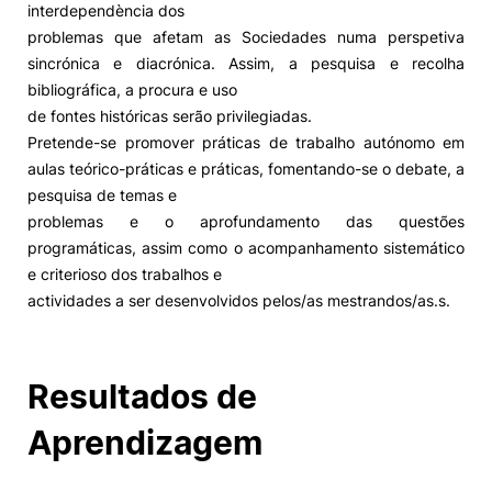
interdependència dos
problemas que afetam as Sociedades numa perspetiva
Alumni
sincrónica e diacrónica. Assim, a pesquisa e recolha
bibliográfica, a procura e uso
Projetos PRR
de fontes históricas serão privilegiadas.
Pretende-se promover práticas de trabalho autónomo em
Magazine
aulas teórico-práticas e práticas, fomentando-se o debate, a
pesquisa de temas e
problemas e o aprofundamento das questões
Eventos
programáticas, assim como o acompanhamento sistemático
e criterioso dos trabalhos e
actividades a ser desenvolvidos pelos/as mestrandos/as.s.
©2026 Instituto Politécnico de Coimbra
Resultados de
nião Europeia
Política de Privacidade e Cookies
Sugestões,
ncias
Aprendizagem