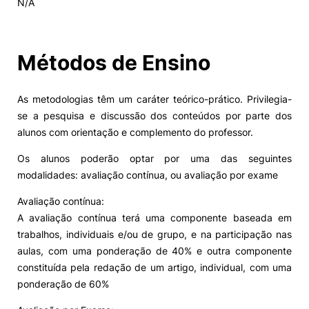
N/A
Alumni
Métodos de Ensino
Projetos PRR
As metodologias têm um caráter teórico-prático. Privilegia-
Magazine
se a pesquisa e discussão dos conteúdos por parte dos
alunos com orientação e complemento do professor.
Eventos
Os alunos poderão optar por uma das seguintes
modalidades: avaliação contínua, ou avaliação por exame
Avaliação contínua:
©2026 Instituto Politécnico de Coimbra
A avaliação contínua terá uma componente baseada em
trabalhos, individuais e/ou de grupo, e na participação nas
nião Europeia
Política de Privacidade e Cookies
Sugestões,
aulas, com uma ponderação de 40% e outra componente
ncias
constituída pela redação de um artigo, individual, com uma
ponderação de 60%