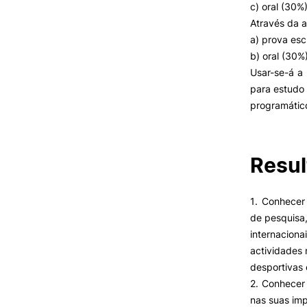
Cartão Alumni
c) oral (30%)
Benefícios
Através da 
FAQ’S
a) prova esc
Contactos
b) oral (30%)
Portal de Emprego
Usar-se-á a
para estudo
programátic
Resul
1. Conhecer 
de pesquisa,
internacion
actividades 
desportivas 
2. Conhecer 
nas suas imp