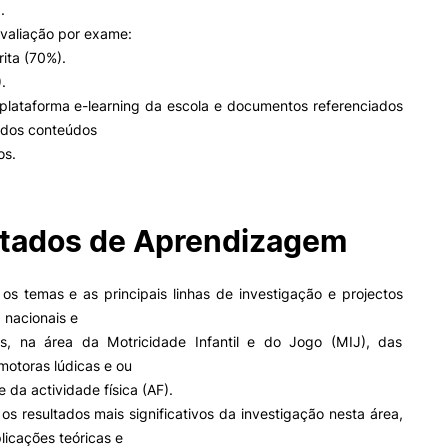
Impulso Adultos
.
Acessibilidades
avaliação por exame:
Alojamento
rita (70%).
Eficiência Energética
.
Farm4Future
 plataforma e-learning da escola e documentos referenciados
IPC+Sucesso
 dos conteúdos
inov3p – Centro de Inovação
os.
Pedagógica
tados de Aprendizagem
os temas e as principais linhas de investigação e projectos
 nacionais e
ais, na área da Motricidade Infantil e do Jogo (MIJ), das
motoras lúdicas e ou
e da actividade física (AF).
os resultados mais significativos da investigação nesta área,
licações teóricas e