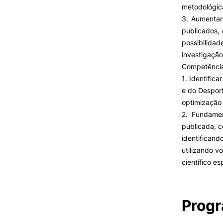
metodológic
3. Aumentar
publicados, 
possibilida
investigaçã
Competênci
1. Identific
e do Desport
optimização 
2. Fundamen
publicada, 
identificand
utilizando v
científico es
Prog