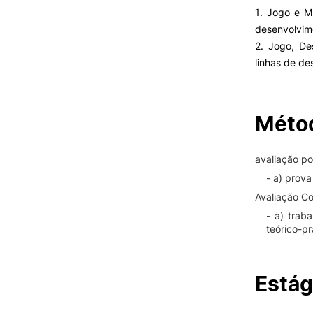
1. Jogo e Mo
desenvolvim
2. Jogo, De
linhas de d
Métod
avaliação p
- a) prova
Avaliação Co
- a) trab
teórico-pr
Estág