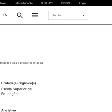
tável
Inforestudante
SIGQ-IPC
INOPOL
Login
|
EN
Escolas
INTERNACIONAL
Estudante Internacional
os
Mobilidade Internacional
 e
Acordos Internacionais
vidade Física e Brincar na Infância
Projetos
Eventos internacionais
Unidade(s) Orgânica(s)
Escola Superior de
Educação
Ano letivo