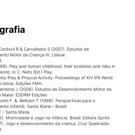
grafia
 Cordovil R & Carvalheiro S (2007). Estudos de
nto Motor da Criança III. Lisboa:
.
999). Play and human childhood: their evolution and risks in
orld. In C. Neto (Ed.) Play
y-Play & Phsycal Activity. Proceedings of XIV IPA World
 Lisboa: Edições FMH.
arreiros J (2008). Estudos de Desenvolvimento Motor da
io Maior: ESDRM Edições
petti F. &. Beltram T (1999). Perspectivas para o
to Infantil). Santa Maria – Brasil:
 – Santa Maria.
). Motricidade e Jogo na Infância. Brasil: Editora Sprint.
7). Jogo e desenvolvimento da criança. Cruz Quebrada:
.