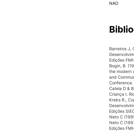
NAO
Biblio
Barreiros J,
Desenvolvime
Edições FMH
Bogin, B. (1
the modern w
and Communit
Conference.
Catela D & B
Criança I. R
Krebs R., Co
Desenvolvimen
Edições SIEC
Neto C (1995
Neto C (199
Edições FMH