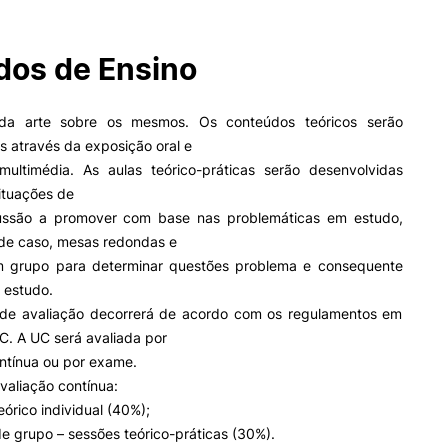
os de Ensino
II&D E EMPRESAS
AÇÃO SOCIAL
Empresas
Apresentação SAS UPCoi
da arte sobre os mesmos. Os conteúdos teóricos serão
INOPOL Academia de
 através da exposição oral e
Empreendedorismo
Gabinete de Apoio ao Est
ultimédia. As aulas teórico-práticas serão desenvolvidas
– GAE
i2A - Instituto de Investigação
Aplicada
Apoios Sociais Diretos
ituações de
Produção Científica
Alojamento
cussão a promover com base nas problemáticas em estudo,
Coimbra iTEC
Alimentação
de caso, mesas redondas e
Saúde & Bem-Estar
m grupo para determinar questões problema e consequente
ormativa
Geral
Observatório
 estudo.
Projetos
de avaliação decorrerá de acordo com os regulamentos em
C. A UC será avaliada por
Pesquisa
ntínua ou por exame.
valiação contínua:
PROJETOS PRR
MAGAZINE
eórico individual (40%);
as
de grupo – sessões teórico-práticas (30%).
Impulso Jovens STEAM e