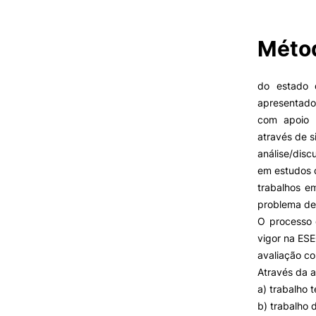
Métod
VIVER
Razões para escolher o IPC
do estado 
Coimbra
apresentados
Oliveira do Hospital
com apoio m
Desporto
através de s
Cultura
análise/dis
Associações de Estudantes
em estudos 
Vida Académica
trabalhos e
Oferta F
Tunas Académicas
problema de
Informações Úteis
O processo 
vigor na ESE
avaliação co
Através da a
Missão e objetivos
a) trabalho t
Podcast “Quintas Académic
com Alumni”
b) trabalho 