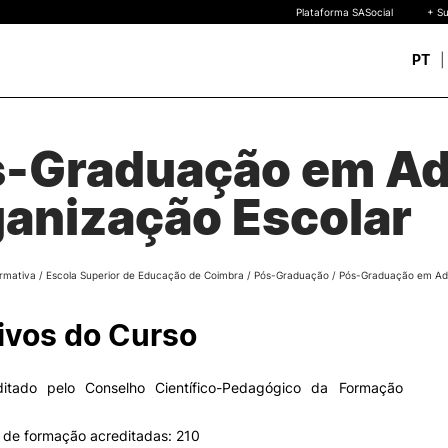
Plataforma SASocial
+ Su
PT
Novos estudantes
ESTUDAR
-Graduação em Ad
Calendários | Propinas
quisa
Bolsas de Mérito
Oferta Formativa
anização Escolar
Legislação | Regulament
Reconhecimento de Graus
Diplomas Estrangeiros
FAQS
rmativa
/
Escola Superior de Educação de Coimbra
/
Pós-Graduação
/
Pós-Graduação em Adm
uto
 de
ivos do Curso
o
ditado pelo Conselho Científico-Pedagógico da Formação
 de formação acreditadas: 210