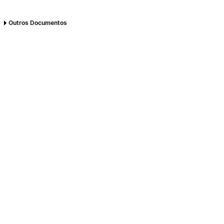
Outros Documentos
Despacho SC/178/2023