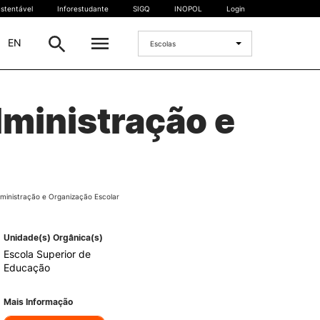
stentável
Inforestudante
SIGQ
INOPOL
Login
|
EN
Escolas
INTERNACIONAL
ministração e
Estudante Internacional
os
Mobilidade Internacional
 e
Acordos Internacionais
Projetos
inistração e Organização Escolar
Eventos internacionais
Unidade(s) Orgânica(s)
Escola Superior de
Educação
Mais Informação