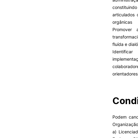
Cartão Alumni
constituin
Benefícios
articulados
FAQ’S
orgânicas
Contactos
Promover 
Portal de Emprego
transformac
fluída e dial
Identifica
implementa
colaborador
orientadores
Condi
Podem cand
Organização
a) Licencia