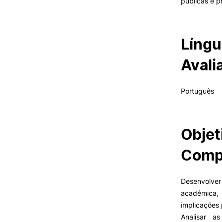
públicas e p
Língu
Avali
Português
Objet
Compe
Desenvolver
académica,
implicações 
Analisar as