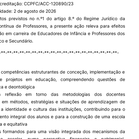
acreditação: CCPFC/ACC-120890/23
lidade: 2 de agosto de 2026
itos previstos no n.º1 do artigo 8.º do Regime Jurídico da
II&D E EMPRESAS
AÇÃO SOCIAL
ntínua de Professores, a presente ação releva para efeitos
ão em carreira de Educadores de Infância e Professores dos
Empresas
Apresentação SAS UPCoi
co e Secundário.
INOPOL Academia de
Empreendedorismo
Gabinete de Apoio ao Est
-**-**-**-**-**-**-**-**-**-**-**-**-**-**-**-**-**-**-**-
– GAE
i2A - Instituto de Investigação
Aplicada
Apoios Sociais Diretos
Produção Científica
Alojamento
 competências estruturantes de conceção, implementação e
Coimbra iTEC
Alimentação
de projetos em educação, compreendendo questões de
Saúde & Bem-Estar
ca e deontológica
Observatório
a reflexão em torno das metodologias dos docentes
Projetos
ormativa
Geral
s em métodos, estratégias e situações de aprendizagem de
 identidade e cultura das instituições, contribuindo para o
ento integral dos alunos e para a construção de uma escola
a e equitativa
PROJETOS PRR
MAGAZINE
Pesquisa
as
s formandos para uma visão integrada dos mecanismos da
ção escolar, numa perspetiva financeira e patrimonial,
Impulso Jovens STEAM e