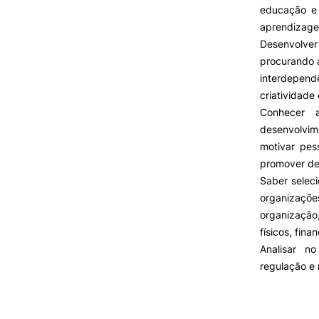
educação e 
aprendizag
Desenvolve
procurando 
interdepen
criatividade
Conhecer 
desenvolvi
motivar pes
promover de
Saber seleci
organizaçõ
organização
físicos, fin
Analisar n
regulação e 