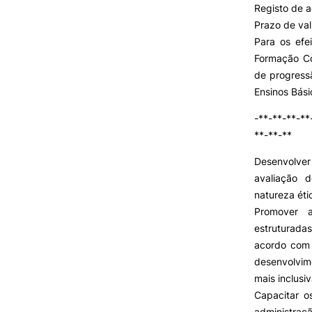
Registo de 
Prazo de va
Para os efe
VIVER
Formação Co
de progress
Razões para escolher a
UPCoimbra
Ensinos Bási
Coimbra
-**-**-**-**
Oliveira do Hospital
**-**-**
Desporto
Cultura
Desenvolver
Associações de Estudantes
avaliação 
Vida Académica
natureza éti
Tunas Académicas
Promover 
Informações Úteis
Oferta F
estruturada
acordo com a
desenvolvim
Missão e objetivos
mais inclusiv
Podcast “Quintas Académic
Capacitar o
com Alumni”
administra