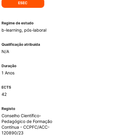
ESEC
ALUMNI
Regime de estudo
b-learning, pós-laboral
mbra
Qualificação atribuída
udante
N/A
Duração
1 Anos
ECTS
42
Registo
Conselho Científico-
EVENTOS
Pedagógico de Formação
Contínua - CCPFC/ACC-
120890/23