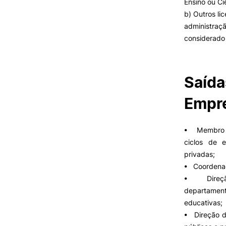
Ensino ou C
b) Outros l
administraçã
considerado 
Saída
Empre
• Membro de
ciclos de 
privadas;
• Coordenaç
• Direção
departament
educativas;
• Direção d