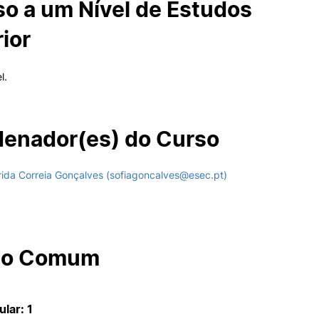
o a um Nível de Estudos
ior
l.
enador(es) do Curso
rida Correia Gonçalves (sofiagoncalves@esec.pt)
co Comum
ular: 1