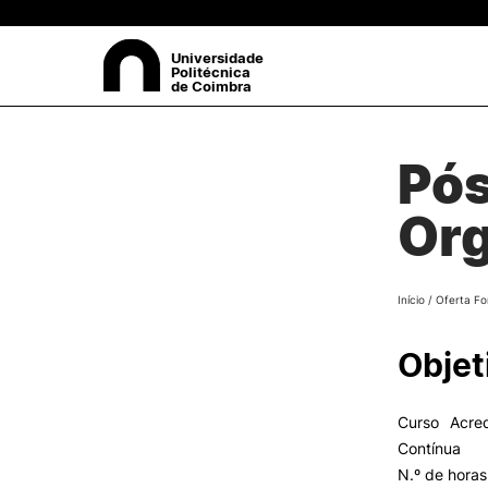
Universidade
Politécnica
de Coimbra
SOBRE
Pós
Pes
Apresentação
Org
Órgãos
Recursos Humanos
+ Sustentável
Início
/
Oferta Fo
Comissão de Ética do Instit
Politécnico de Coimbra
Comissão para a Igualdade
Objet
Género e Não Discriminaçã
Documentos
Legislação de Referência
Curso Acre
Identidade Visual.
Contínua
Contactos
N.º de horas