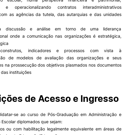
Impulso Adultos
do e operacionalizando contratos interadministrativos
Acessibilidades
 com as agências da tutela, das autarquias e das unidades
Alojamento
Eficiência Energética
a discussão e análise em torno de uma liderança
Farm4Future
ional onde a comunicação nas organizações é estratégica,
UPCoimbra+Sucesso
ógica
inov3p – Centro de Inovação
r construtos, indicadores e processos com vista à
Pedagógica
ção de modelos de avaliação das organizações e seus
es na prossecução dos objetivos plasmados nos documentos
 das instituições
ções de Acesso e Ingresso
idatar-se ao curso de Pós-Graduação em Administração e
 Escolar diplomados que sejam:
dos ou com habilitação legalmente equivalente em áreas de