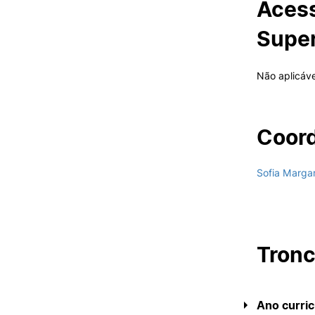
Acess
Super
Não aplicáve
Coord
Sofia Marga
Tron
Ano curric