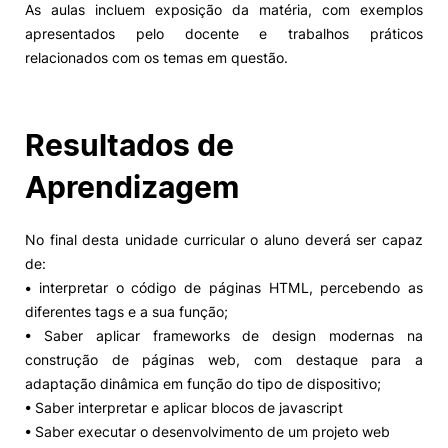
As aulas incluem exposição da matéria, com exemplos
apresentados pelo docente e trabalhos práticos
Alumni
relacionados com os temas em questão.
Projetos PRR
Resultados de
Magazine
Aprendizagem
Eventos
No final desta unidade curricular o aluno deverá ser capaz
de:
• interpretar o código de páginas HTML, percebendo as
©2026 Instituto Politécnico de Coimbra
diferentes tags e a sua função;
• Saber aplicar frameworks de design modernas na
nião Europeia
Política de Privacidade e Cookies
Sugestões,
construção de páginas web, com destaque para a
ncias
adaptação dinâmica em função do tipo de dispositivo;
• Saber interpretar e aplicar blocos de javascript
• Saber executar o desenvolvimento de um projeto web