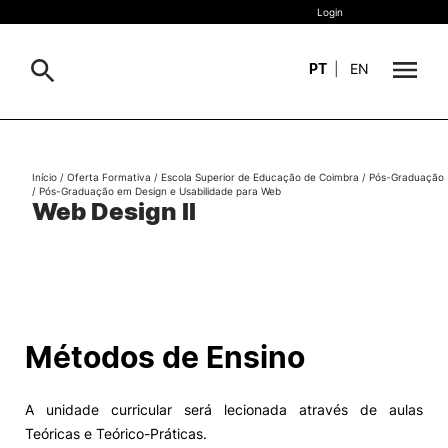
Login
PT
|
EN
Sobre
Pesquisa
Início
/
Oferta Formativa
/
Escola Superior de Educação de Coimbra
/
Pós-Graduação
/
Pós-Graduação em Design e Usabilidade para Web
Estudar
Web Design II
Oferta Formativa
Geral
Internacional
Viver
Pesquisa
Métodos de Ensino
II&D e Empresas
A unidade curricular será lecionada através de aulas
Ação Social
Teóricas e Teórico-Práticas.