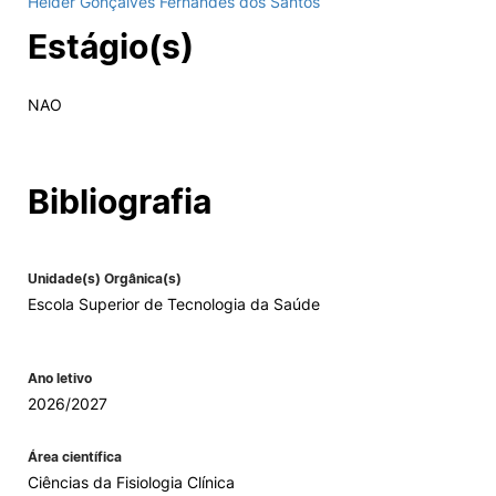
Hélder Gonçalves Fernandes dos Santos
Estágio(s)
Alumni
Projetos PRR
NAO
Magazine
Bibliografia
Eventos
Unidade(s) Orgânica(s)
Escola Superior de Tecnologia da Saúde
©2026 Instituto Politécnico de Coimbra
Ano letivo
nião Europeia
Política de Privacidade e Cookies
Sugestões,
2026/2027
ncias
Área científica
Ciências da Fisiologia Clínica