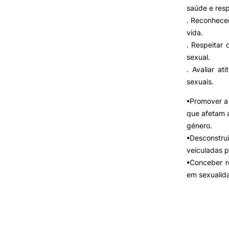
Cartão Alumni
saúde e resp
Benefícios
. Reconhece
FAQ’S
vida.
Contactos
. Respeitar 
Portal de Emprego
sexual.
. Avaliar a
sexuais.
•Promover a 
que afetam 
género.
•Desconstr
veiculadas p
•Conceber r
em sexualid