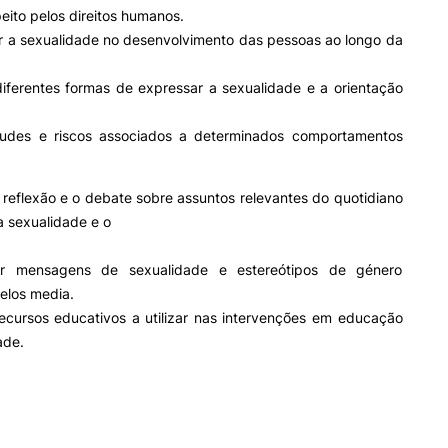
Impulso Adultos
eito pelos direitos humanos.
Acessibilidades
r a sexualidade no desenvolvimento das pessoas ao longo da
Alojamento
Eficiência Energética
diferentes formas de expressar a sexualidade e a orientação
Farm4Future
UPCoimbra+Sucesso
titudes e riscos associados a determinados comportamentos
inov3p – Centro de Inovação
Pedagógica
reflexão e o debate sobre assuntos relevantes do quotidiano
a sexualidade e o
uir mensagens de sexualidade e estereótipos de género
elos media.
ecursos educativos a utilizar nas intervenções em educação
ade.