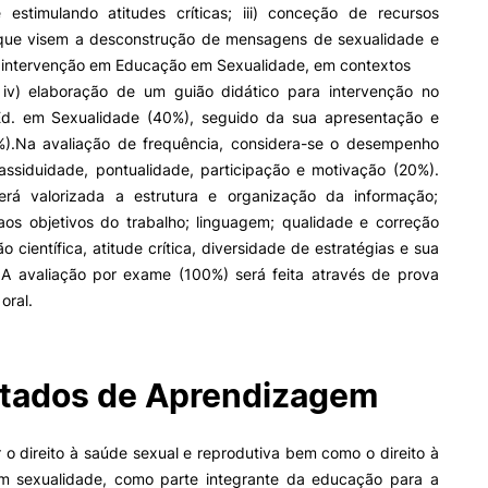
e estimulando atitudes críticas; iii) conceção de recursos
que visem a desconstrução de mensagens de sexualidade e
 intervenção em Educação em Sexualidade, em contextos
II&D E EMPRESAS
AÇÃO SOCIAL
; iv) elaboração de um guião didático para intervenção no
d. em Sexualidade (40%), seguido da sua apresentação e
Empresas
Apresentação SAS UPCoi
).Na avaliação de frequência, considera-se o desempenho
INOPOL Academia de
Empreendedorismo
Gabinete de Apoio ao Est
 assiduidade, pontualidade, participação e motivação (20%).
– GAE
i2A - Instituto de Investigação
rá valorizada a estrutura e organização da informação;
Aplicada
Apoios Sociais Diretos
os objetivos do trabalho; linguagem; qualidade e correção
Produção Científica
Alojamento
o científica, atitude crítica, diversidade de estratégias e sua
ormativa
Geral
Coimbra iTEC
Alimentação
A avaliação por exame (100%) será feita através de prova
Saúde & Bem-Estar
 oral.
Observatório
Projetos
Pesquisa
tados de Aprendizagem
PROJETOS PRR
MAGAZINE
o direito à saúde sexual e reprodutiva bem como o direito à
as
 sexualidade, como parte integrante da educação para a
Impulso Jovens STEAM e