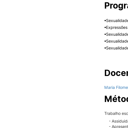
Prog
•Sexualidad
•Expressões
•Sexualidade
•Sexualidad
•Sexualidad
Docen
Maria Filome
Métod
Trabalho esc
- Assidui
- Apresen