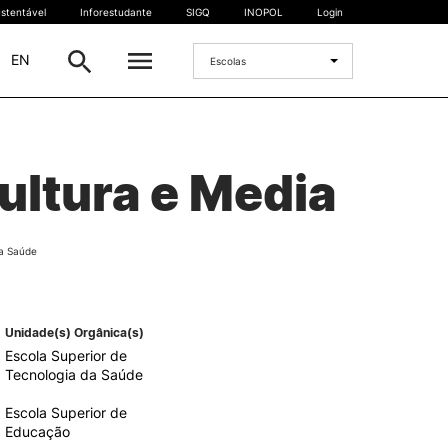
stentável
Inforestudante
SIGQ
INOPOL
Login
|
EN
Escolas
INTERNACIONAL
ultura e Media
Estudante Internacional
os
Mobilidade Internacional
 e
Acordos Internacionais
a Saúde
Projetos
Eventos internacionais
Unidade(s) Orgânica(s)
Escola Superior de
Tecnologia da Saúde
Escola Superior de
Educação