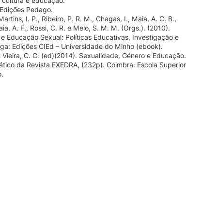
 cultura e educação.
Edições Pedago.
Martins, I. P., Ribeiro, P. R. M., Chagas, I., Maia, A. C. B.,
aia, A. F., Rossi, C. R. e Melo, S. M. M. (Orgs.). (2010).
e Educação Sexual: Políticas Educativas, Investigação e
aga: Edições CIEd – Universidade do Minho (ebook).
 & Vieira, C. C. (ed)(2014). Sexualidade, Género e Educação.
tico da Revista EXEDRA, (232p). Coimbra: Escola Superior
.