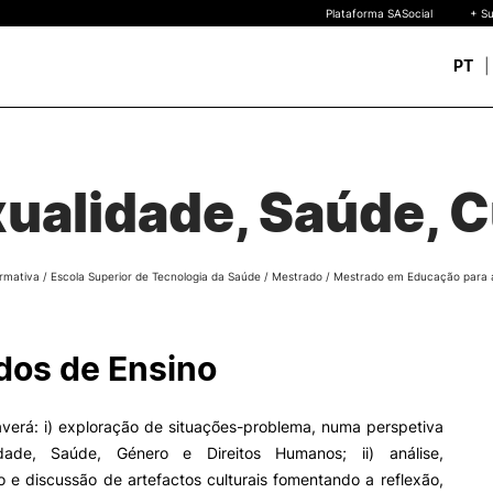
Plataforma SASocial
+ Su
PT
Novos estudantes
ESTUDAR
Calendários | Propinas
quisa
ualidade, Saúde, C
Bolsas de Mérito
Oferta Formativa
Legislação | Regulament
Reconhecimento de Graus
rmativa
/
Escola Superior de Tecnologia da Saúde
/
Mestrado
/
Mestrado em Educação para 
Diplomas Estrangeiros
FAQS
uto
 de
os de Ensino
o
verá: i) exploração de situações-problema, numa perspetiva
dade, Saúde, Género e Direitos Humanos; ii) análise,
o e discussão de artefactos culturais fomentando a reflexão,