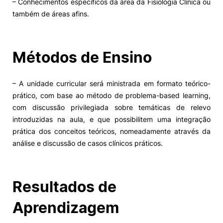
– Conhecimentos específicos da área da Fisiologia Clínica ou
também de áreas afins.
Alumni
Projetos PRR
Métodos de Ensino
Magazine
– A unidade curricular será ministrada em formato teórico-
prático, com base ao método de problema-based learning,
Eventos
com discussão privilegiada sobre temáticas de relevo
introduzidas na aula, e que possibilitem uma integração
prática dos conceitos teóricos, nomeadamente através da
análise e discussão de casos clínicos práticos.
©2026 Instituto Politécnico de Coimbra
nião Europeia
Política de Privacidade e Cookies
Sugestões,
Resultados de
ncias
Aprendizagem