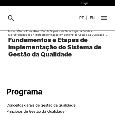
Login
PT
|
EN
Início
/
Oferta Formativa
/
Escola Superior de Tecnologia da Saúde
/
Microcredenciação
/
Microcredenciação em Sistema de Gestão da Qualidade –…
Sobre
Fundamentos e Etapas de
Pesquisa
Implementação do Sistema de
Estudar
Gestão da Qualidade
Oferta Formativa
Geral
Internacional
Viver
Pesquisa
Programa
II&D e Empresas
Conceitos gerais de gestão da qualidade
Ação Social
Princípios de Gestão da Qualidade