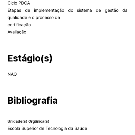
Ciclo PDCA
Etapas de implementação do sistema de gestão da
Alumni
qualidade e o processo de
certificação
Projetos PRR
Avaliação
Magazine
Estágio(s)
Eventos
NAO
©2026 Instituto Politécnico de Coimbra
Bibliografia
nião Europeia
Política de Privacidade e Cookies
Sugestões,
ncias
Unidade(s) Orgânica(s)
Escola Superior de Tecnologia da Saúde