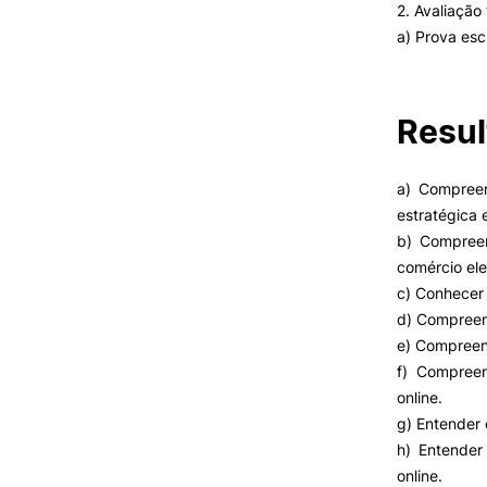
2. Avaliação
Cartão Alumni
a) Prova escr
Benefícios
FAQ’S
Contactos
Portal de Emprego
Resul
a) Compreen
estratégica 
b) Compreen
comércio ele
c) Conhecer 
d) Compreend
e) Compreend
f) Compree
online.
g) Entender 
h) Entender
online.