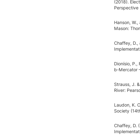
(2018). Ele
Perspective 
Hanson, W., 
Mason: Tho
Chaffey, D., 
Implementati
Dionísio, P.,
b-Mercator –
Strauss, J. 
River: Pears
Laudon, K. C
Society (14t
Chaffey, D.
Implementati