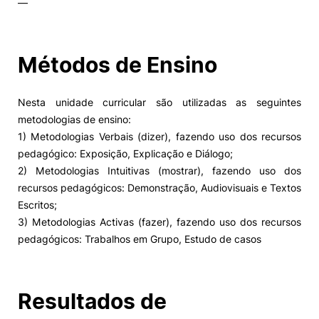
—
Alumni
Métodos de Ensino
Projetos PRR
Nesta unidade curricular são utilizadas as seguintes
Magazine
metodologias de ensino:
1) Metodologias Verbais (dizer), fazendo uso dos recursos
Eventos
pedagógico: Exposição, Explicação e Diálogo;
2) Metodologias Intuitivas (mostrar), fazendo uso dos
recursos pedagógicos: Demonstração, Audiovisuais e Textos
Escritos;
©2026 Instituto Politécnico de Coimbra
3) Metodologias Activas (fazer), fazendo uso dos recursos
pedagógicos: Trabalhos em Grupo, Estudo de casos
nião Europeia
Política de Privacidade e Cookies
Sugestões,
ncias
Resultados de