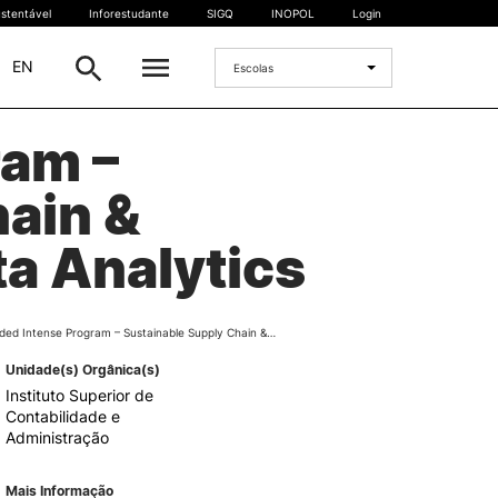
stentável
Inforestudante
SIGQ
INOPOL
Login
|
EN
Escolas
ram –
INTERNACIONAL
ain &
Estudante Internacional
os
Mobilidade Internacional
ta Analytics
 e
Acordos Internacionais
Projetos
Eventos internacionais
ded Intense Program – Sustainable Supply Chain &…
Unidade(s) Orgânica(s)
Instituto Superior de
Contabilidade e
Administração
Mais Informação