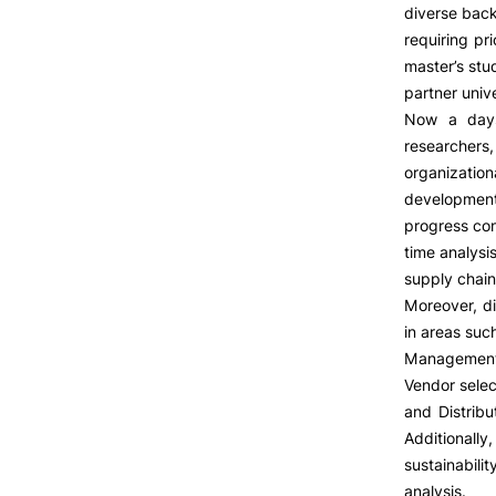
diverse bac
requiring p
master’s stu
VIVER
partner univ
Oferta F
Now a days
Razões para escolher a
UPCoimbra
researchers
Coimbra
organizatio
Oliveira do Hospital
developments
Desporto
progress con
Cultura
time analysi
Associações de Estudantes
supply chain
Vida Académica
Moreover, di
Tunas Académicas
in areas suc
Informações Úteis
Management,
Vendor selec
and Distribu
Additionally,
Missão e objetivos
sustainabili
Podcast “Quintas Académic
com Alumni”
analysis.