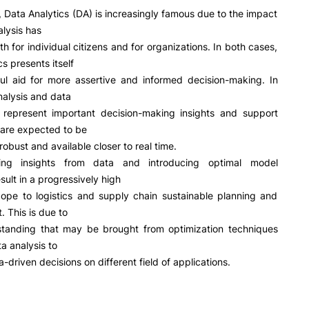
Impulso Adultos
, Data Analytics (DA) is increasingly famous due to the impact
Acessibilidades
alysis has
Alojamento
th for individual citizens and for organizations. In both cases,
Eficiência Energética
s presents itself
Farm4Future
ul aid for more assertive and informed decision-making. In
UPCoimbra+Sucesso
nalysis and data
inov3p – Centro de Inovação
on represent important decision-making insights and support
Pedagógica
 are expected to be
robust and available closer to real time.
ting insights from data and introducing optimal model
sult in a progressively high
cope to logistics and supply chain sustainable planning and
 This is due to
tanding that may be brought from optimization techniques
a analysis to
-driven decisions on different field of applications.