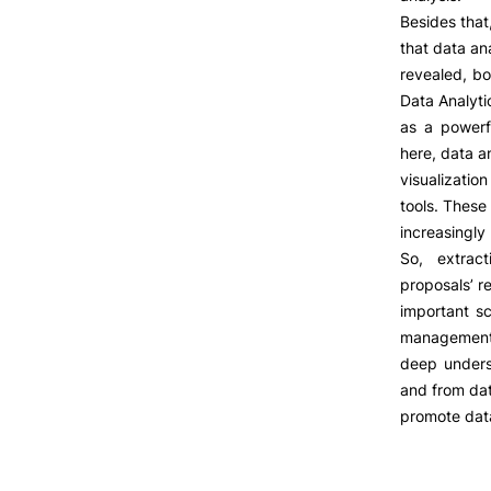
Cartão Alumni
Besides that
Benefícios
that data an
FAQ’S
revealed, bo
Contactos
Data Analytic
Portal de Emprego
as a powerf
here, data a
visualizati
tools. These
increasingly 
So, extrac
proposals’ re
important s
management.
deep unders
and from dat
promote data