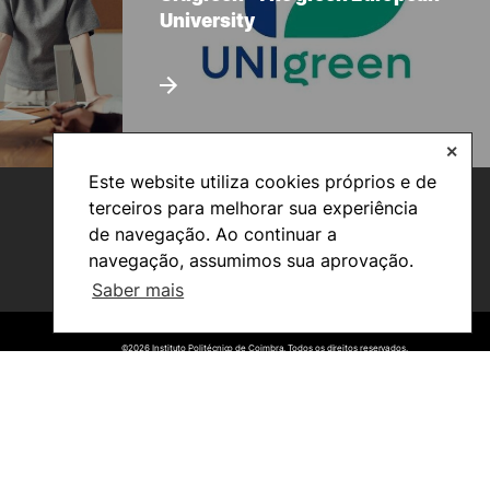
University
✕
Este website utiliza cookies próprios e de
terceiros para melhorar sua experiência
de navegação. Ao continuar a
navegação, assumimos sua aprovação.
Saber mais
©2026 Instituto Politécnico de Coimbra. Todos os direitos reservados.
©2026 Instituto Politécnico de Coimbra. Todos os direitos reservados.
Viver
Razões para escolher a
UPCoimbra
Coimbra
Oliveira do Hospital
Cultura