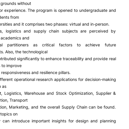
kgrounds without
rior experience. The program is opened to undergraduate and
dents from
II&D E EMPRESAS
AÇÃO SOCIAL
ersities and it comprises two phases: virtual and in-person.
ormativa
Geral
, logistics and supply chain subjects are perceived by
Empresas
Apresentação SAS UPCoi
, academics and
INOPOL Academia de
Empreendedorismo
Gabinete de Apoio ao Est
nal partitioners as critical factors to achieve future
– GAE
i2A - Instituto de Investigação
. Also, the technological
Pesquisa
Aplicada
Apoios Sociais Diretos
tributed significantly to enhance traceability and provide real
Produção Científica
Alojamento
s to improve
Coimbra iTEC
Alimentação
 responsiveness and resilience pillars.
Saúde & Bem-Estar
fferent operational research applications for decision-making
Observatório
h as
Projetos
 Logistics, Warehouse and Stock Optimization, Supplier &
tion, Transport
tion, Marketing, and the overall Supply Chain can be found.
 topics on
PROJETOS PRR
MAGAZINE
ty can introduce important insights for design and planning
as
Impulso Jovens STEAM e