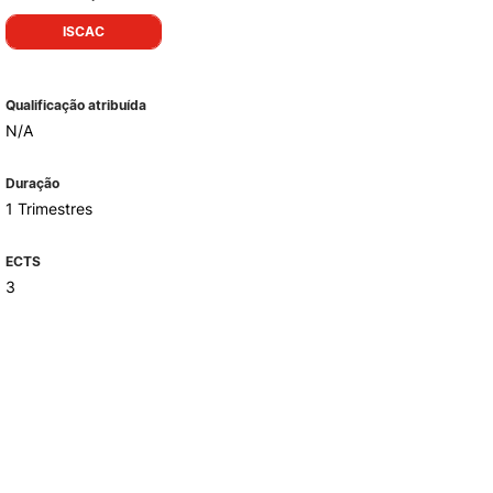
ISCAC
ALUMNI
Qualificação atribuída
mbra
N/A
udante
Duração
1 Trimestres
ECTS
3
EVENTOS