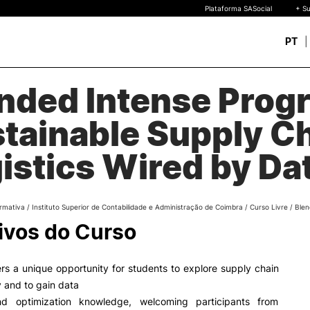
Plataforma SASocial
+ Su
PT
nded Intense Prog
Novos estudantes
ESTUDAR
Calendários | Propinas
quisa
tainable Supply Ch
Bolsas de Mérito
Oferta Formativa
Legislação | Regulament
istics Wired by Da
Reconhecimento de Graus
Diplomas Estrangeiros
FAQS
uto
rmativa
/
Instituto Superior de Contabilidade e Administração de Coimbra
/
Curso Livre
/
Blen
 de
ivos do Curso
o
ers a unique opportunity for students to explore supply chain
y and to gain data
nd optimization knowledge, welcoming participants from