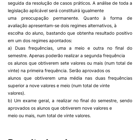
seguida da resolução de casos práticos. A análise de toda a
legislação aplicável será constituirá igualmente
Alumni
uma preocupação permanente. Quanto à forma de
avaliação apresentam-se dois regimes alternativos, à
Projetos PRR
escolha do aluno, bastando que obtenha resultado positivo
em um dos regimes apontados:
Magazine
a) Duas frequências, uma a meio e outra no final do
semestre. Apenas poderão realizar a segunda frequência
os alunos que obtiverem sete valores ou mais (num total de
Eventos
vinte) na primeira frequência. Serão aprovados os
alunos que obtiverem uma média nas duas frequências
superior a nove valores e meio (num total de vinte
©2026 Instituto Politécnico de Coimbra
valores).
b) Um exame geral, a realizar no final do semestre, sendo
aprovados os alunos que obtiverem nove valores e
nião Europeia
Política de Privacidade e Cookies
Sugestões,
meio ou mais, num total de vinte valores.
ncias