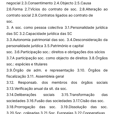
negocial 2.3.Consentimento 2.4.Objecto 2.5.Causa
2.6.Forma 2.7.Vícios do contrato de soc. 2.8.Alteração ao
contrato social 2.9.Contratos ligados ao contrato de
soc.
3. A soc. como pessoa colectiva 3.1.Personalidade jurídica
das SC 3.2.Capacidade jurídica das SC
3.3.Autonomia patrimonial das soc. 3.4.Desconsideração da
personalidade jurídica 3.5.Património e capital
soc. 3.6.Participação soc.: direitos e obrigações dos sócios
3.7.A participação soc. como objecto de direitos 3.8.Órgãos
soc.: espécies e titulares
3.9.Órgão de adm. e representação 3.10. Órgãos de
fiscalização 3.11. Assembleia geral
3.12. Responsab. dos membros dos órgãos sociais
3.13.Verificação anual da sit. da soc.
3.14.Deliberações sociais 3.15.Transformação das
sociedades 3.16.Fusão das sociedades 3.17.Cisão das soc.
3.18.Prorrogação das soc. 3.19.Dissolução das soc.
3.20.Soc. coligadas 3.21.Soc. Europeias 3.22.Cooperativas