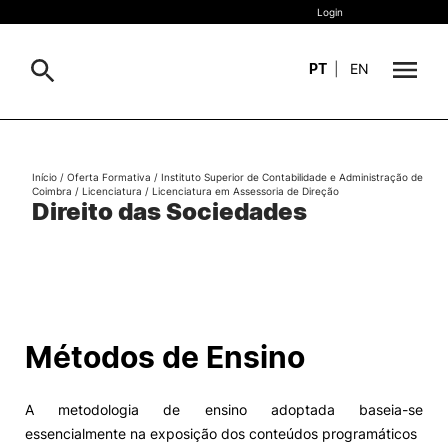
Login
PT
|
EN
Sobre
Pesquisa
Início
/
Oferta Formativa
/
Instituto Superior de Contabilidade e Administração de
Coimbra
/
Licenciatura
/
Licenciatura em Assessoria de Direção
Estudar
Direito das Sociedades
Oferta Formativa
Geral
Internacional
Viver
Pesquisa
Métodos de Ensino
II&D e Empresas
A metodologia de ensino adoptada baseia-se
Ação Social
essencialmente na exposição dos conteúdos programáticos