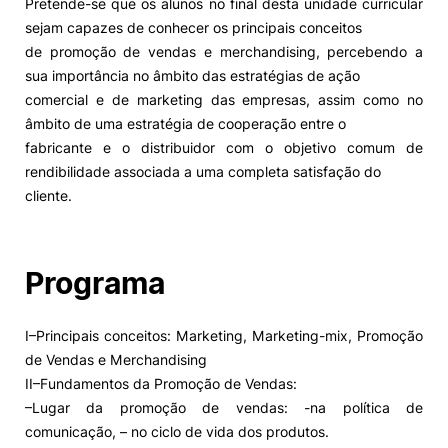
Pretende-se que os alunos no final desta unidade curricular
sejam capazes de conhecer os principais conceitos
Alumni
de promoção de vendas e merchandising, percebendo a
sua importância no âmbito das estratégias de ação
Projetos PRR
comercial e de marketing das empresas, assim como no
âmbito de uma estratégia de cooperação entre o
fabricante e o distribuidor com o objetivo comum de
Magazine
rendibilidade associada a uma completa satisfação do
cliente.
Eventos
Programa
©2026 Instituto Politécnico de Coimbra
I–Principais conceitos: Marketing, Marketing-mix, Promoção
nião Europeia
Política de Privacidade e Cookies
Sugestões,
de Vendas e Merchandising
ncias
II–Fundamentos da Promoção de Vendas:
–Lugar da promoção de vendas: -na política de
comunicação, – no ciclo de vida dos produtos.