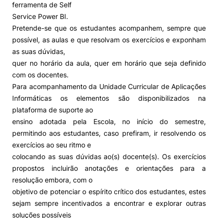
ferramenta de Self
Service Power BI.
Alumni
Pretende-se que os estudantes acompanhem, sempre que
possível, as aulas e que resolvam os exercícios e exponham
Projetos PRR
as suas dúvidas,
quer no horário da aula, quer em horário que seja definido
Magazine
com os docentes.
Para acompanhamento da Unidade Curricular de Aplicações
Informáticas os elementos são disponibilizados na
Eventos
plataforma de suporte ao
ensino adotada pela Escola, no início do semestre,
permitindo aos estudantes, caso prefiram, ir resolvendo os
©2026 Instituto Politécnico de Coimbra
exercícios ao seu ritmo e
colocando as suas dúvidas ao(s) docente(s). Os exercícios
propostos incluirão anotações e orientações para a
nião Europeia
Política de Privacidade e Cookies
Sugestões,
resolução embora, com o
ncias
objetivo de potenciar o espírito crítico dos estudantes, estes
sejam sempre incentivados a encontrar e explorar outras
soluções possíveis