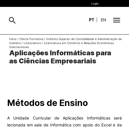
Login
PT
|
EN
Início
/
Oferta Formativa
/
Instituto Superior de Contabilidade e Administração de
Sobre
Coimbra
/
Licenciatura
/
Licenciatura em Comércio e Relações Económicas
Pesquisa
Internacionais
Aplicações Informáticas para
Estudar
as Ciências Empresariais
Oferta Formativa
Geral
Internacional
Viver
Pesquisa
Métodos de Ensino
II&D e Empresas
A Unidade Curricular de Aplicações Informáticas será
Ação Social
lecionada em sala de Informática com apoio do Excel e da