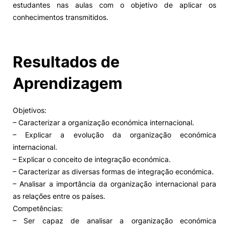
estudantes nas aulas com o objetivo de aplicar os
conhecimentos transmitidos.
Alumni
Projetos PRR
Resultados de
Magazine
Aprendizagem
Eventos
Objetivos:
– Caracterizar a organização económica internacional.
– Explicar a evolução da organização económica
internacional.
©2026 Instituto Politécnico de Coimbra
– Explicar o conceito de integração económica.
– Caracterizar as diversas formas de integração económica.
nião Europeia
Política de Privacidade e Cookies
Sugestões,
– Analisar a importância da organização internacional para
ncias
as relações entre os países.
Competências:
– Ser capaz de analisar a organização económica