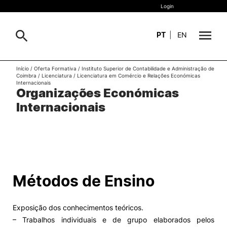
Login
PT
|
EN
Início
/
Oferta Formativa
/
Instituto Superior de Contabilidade e Administração de
Sobre
Coimbra
/
Licenciatura
/
Licenciatura em Comércio e Relações Económicas
Pesquisa
Internacionais
Organizações Económicas
Estudar
Internacionais
Oferta Formativa
Geral
Internacional
Viver
Pesquisa
Métodos de Ensino
II&D e Empresas
Exposição dos conhecimentos teóricos.
Ação Social
– Trabalhos individuais e de grupo elaborados pelos