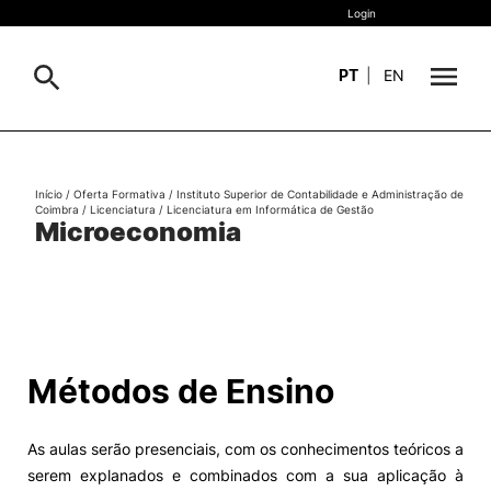
Login
PT
|
EN
Sobre
Pesquisa
Início
/
Oferta Formativa
/
Instituto Superior de Contabilidade e Administração de
Coimbra
/
Licenciatura
/
Licenciatura em Informática de Gestão
Estudar
Microeconomia
Oferta Formativa
Geral
Internacional
Viver
Pesquisa
Métodos de Ensino
II&D e Empresas
As aulas serão presenciais, com os conhecimentos teóricos a
Ação Social
serem explanados e combinados com a sua aplicação à