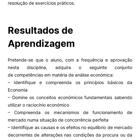
resolução de exercícios práticos.
Alumni
Resultados de
Projetos PRR
Aprendizagem
Magazine
Pretende-se que o aluno, com a frequência e aprovação
Eventos
nesta disciplina, adquira o seguinte conjunto
de competências em matéria de análise económica:
– Identifique e compreenda os princípios básicos da
Economia
©2026 Instituto Politécnico de Coimbra
– Domine os conceitos económicos fundamentais sabendo
utilizar o raciocínio económico
nião Europeia
Política de Privacidade e Cookies
Sugestões,
– Compreenda os mecanismos de funcionamento de
ncias
mercado numa situação de concorrência perfeita
– Identifique as causas e os efeitos no equilíbrio de mercado
decorrentes de alterações nas condições da procura ou da