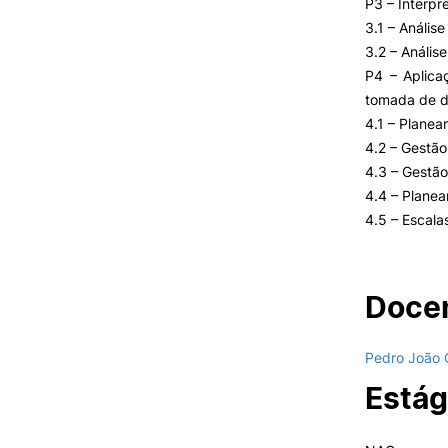
P3 – Interp
3.1 – Análise
3.2 – Anális
P4 – Aplica
tomada de d
4.1 – Planea
4.2 – Gestã
4.3 – Gestão
4.4 – Planea
4.5 – Escala
Docen
Pedro João 
Estág