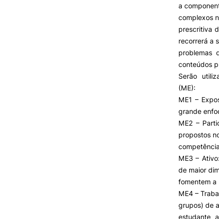
a component
complexos n
prescritiva
VIVER
recorrerá a 
problemas 
Razões para escolher o IPC
conteúdos p
Coimbra
Serão utili
Oliveira do Hospital
(ME):
Desporto
ME1 – Expos
Cultura
grande enfo
Associações de Estudantes
Oferta F
ME2 – Parti
Vida Académica
propostos n
Tunas Académicas
competências
Informações Úteis
ME3 – Ativo
de maior dim
fomentem a u
Missão e objetivos
ME4 – Traba
Podcast “Quintas Académic
grupos) de a
com Alumni”
estudante a