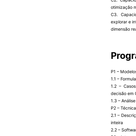
otimização 
C3. Capacid
explorar e i
dimensão rea
Prog
P1 – Modelos
1.1 – Formu
1.2 – Caso
decisão em 
1.3 – Análi
P2 – Técnica
2.1 – Descri
inteira
2.2 – Softw