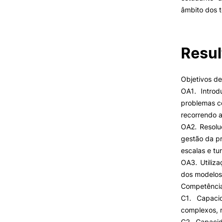
Cartão Alumni
âmbito dos 
Benefícios
FAQ’S
Contactos
Portal de Emprego
Resul
Objetivos d
OA1. Introd
problemas c
recorrendo a
OA2. Resolu
gestão da pr
escalas e tu
OA3. Utiliz
dos modelos
Competência
C1. Capaci
complexos, r
C2. Capacid