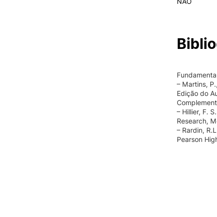
NAO
Biblio
Fundamental
– Martins, P
Edição do Au
Complement
– Hillier, F.
Research, M
– Rardin, R.
Pearson Hig