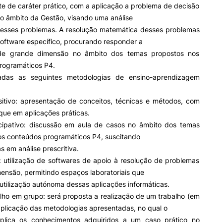
e de caráter prático, com a aplicação a problema de decisão
o âmbito da Gestão, visando uma análise
 desses problemas. A resolução matemática desses problemas
II&D E EMPRESAS
AÇÃO SOCIAL
software específico, procurando responder a
de grande dimensão no âmbito dos temas propostos nos
Empresas
Apresentação SAS UPCoi
rogramáticos P4.
INOPOL Academia de
Empreendedorismo
Gabinete de Apoio ao Est
zadas as seguintes metodologias de ensino-aprendizagem
– GAE
i2A - Instituto de Investigação
Aplicada
Apoios Sociais Diretos
itivo: apresentação de conceitos, técnicas e métodos, com
Produção Científica
Alojamento
que em aplicações práticas.
Coimbra iTEC
Alimentação
ormativa
Geral
cipativo: discussão em aula de casos no âmbito dos temas
Saúde & Bem-Estar
os conteúdos programáticos P4, suscitando
Observatório
 em análise prescritiva.
Projetos
: utilização de softwares de apoio à resolução de problemas
Pesquisa
ensão, permitindo espaços laboratoriais que
tilização autónoma dessas aplicações informáticas.
PROJETOS PRR
MAGAZINE
lho em grupo: será proposta a realização de um trabalho (em
as
plicação das metodologias apresentadas, no qual o
Impulso Jovens STEAM e
plica os conhecimentos adquiridos a um caso prático no