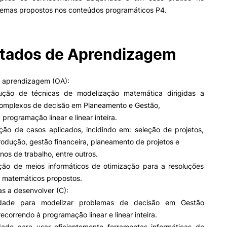
Impulso Adultos
temas propostos nos conteúdos programáticos P4.
Acessibilidades
Alojamento
Eficiência Energética
tados de Aprendizagem
Farm4Future
IPC+Sucesso
inov3p – Centro de Inovação
e aprendizagem (OA):
Pedagógica
ução de técnicas de modelização matemática dirigidas a
omplexos de decisão em Planeamento e Gestão,
 programação linear e linear inteira.
ção de casos aplicados, incidindo em: seleção de projetos,
odução, gestão financeira, planeamento de projetos e
rnos de trabalho, entre outros.
ação de meios informáticos de otimização para a resoluções
 matemáticos propostos.
s a desenvolver (C):
dade para modelizar problemas de decisão em Gestão
ecorrendo à programação linear e linear inteira.
ade para usar eficientemente ferramentas informáticas de