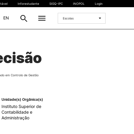
tável
Inforestudante
SIGQ-IPC
INOPOL
Login
|
EN
Escolas
INTERNACIONAL
ecisão
Estudante Internacional
os
Mobilidade Internacional
 e
Acordos Internacionais
ado em Controlo de Gestão
Projetos
Eventos internacionais
Unidade(s) Orgânica(s)
Instituto Superior de
Contabilidade e
Administração