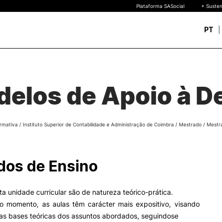
Plataforma SASocial
+ Susten
PT
Novos estudantes
ESTUDAR
Calendários | Propinas
quisa
elos de Apoio à D
Bolsas de Mérito
Oferta Formativa
Legislação | Regulament
Reconhecimento de Graus
rmativa
/
Instituto Superior de Contabilidade e Administração de Coimbra
/
Mestrado
/
Mestr
Diplomas Estrangeiros
FAQS
uto
 de
os de Ensino
o
ta unidade curricular são de natureza teórico-prática.
o momento, as aulas têm carácter mais expositivo, visando
 as bases teóricas dos assuntos abordados, seguindose