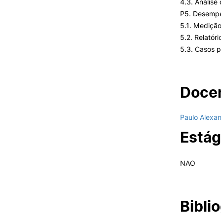
4.3. Análise
P5. Desempe
5.1. Mediçã
5.2. Relatór
5.3. Casos p
Docen
Paulo Alexa
Estág
NAO
Biblio