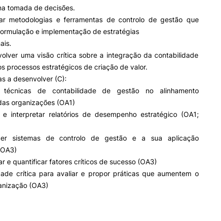
Impulso Adultos
na tomada de decisões.
Acessibilidades
ar metodologias e ferramentas de controlo de gestão que
Alojamento
formulação e implementação de estratégias
Eficiência Energética
ais.
Farm4Future
olver uma visão crítica sobre a integração da contabilidade
IPC+Sucesso
s processos estratégicos de criação de valor.
inov3p – Centro de Inovação
s a desenvolver (C):
Pedagógica
r técnicas de contabilidade de gestão no alinhamento
das organizações (OA1)
r e interpretar relatórios de desempenho estratégico (OA1;
er sistemas de controlo de gestão e a sua aplicação
(OA3)
ar e quantificar fatores críticos de sucesso (OA3)
ade crítica para avaliar e propor práticas que aumentem o
ganização (OA3)