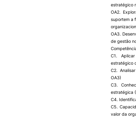
Cartão Alumni
estratégico 
Benefícios
OA2. Explor
FAQ’S
suportem a 
Contactos
organizacion
Portal de Emprego
OA3. Desenv
de gestão no
Competência
C1. Aplica
estratégico 
C2. Analisa
OA3)
C3. Conhec
estratégica 
C4. Identific
C5. Capacid
valor da or