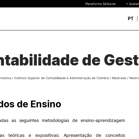
Plataforma SASocial
+ Susten
PT
Novos estudantes
ESTUDAR
Calendários | Propinas
quisa
tabilidade de Gest
Bolsas de Mérito
Oferta Formativa
Legislação | Regulament
Reconhecimento de Graus
rmativa
/
Instituto Superior de Contabilidade e Administração de Coimbra
/
Mestrado
/
Mestr
Diplomas Estrangeiros
FAQS
uto
 de
os de Ensino
o
zadas as seguintes metodologias de ensino-aprendizagem
s teóricas e expositivas: Apresentação de conceitos