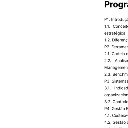
Prog
P1. Introduç
1.1. Concei
estratégica
1.2. Diferen
P2. Ferramen
2.1. Cadeia 
2.2. Análi
Managemen
2.3. Benchm
P3. Sistemas
3.1. Indic
organizacion
3.2. Control
P4. Gestão E
4.1. Custeio
4.2. Gestão 