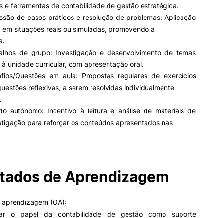
 e ferramentas de contabilidade de gestão estratégica.
ssão de casos práticos e resolução de problemas: Aplicação
 em situações reais ou simuladas, promovendo a
II&D E EMPRESAS
AÇÃO SOCIAL
a.
lhos de grupo: Investigação e desenvolvimento de temas
Empresas
Apresentação SAS UPCoi
 à unidade curricular, com apresentação oral.
INOPOL Academia de
Empreendedorismo
Gabinete de Apoio ao Est
ios/Questões em aula: Propostas regulares de exercícios
– GAE
i2A - Instituto de Investigação
questões reflexivas, a serem resolvidas individualmente
Aplicada
Apoios Sociais Diretos
.
Produção Científica
Alojamento
o autónomo: Incentivo à leitura e análise de materiais de
Coimbra iTEC
Alimentação
ormativa
Geral
stigação para reforçar os conteúdos apresentados nas
Saúde & Bem-Estar
Observatório
Projetos
Pesquisa
tados de Aprendizagem
PROJETOS PRR
MAGAZINE
as
e aprendizagem (OA):
sar o papel da contabilidade de gestão como suporte
Impulso Jovens STEAM e