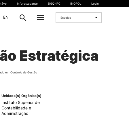
tável
Inforestudante
SIGQ-IPC
INOPOL
Login
|
EN
Escolas
INTERNACIONAL
ão Estratégica
Estudante Internacional
os
Mobilidade Internacional
 e
Acordos Internacionais
ado em Controlo de Gestão
Projetos
Eventos internacionais
Unidade(s) Orgânica(s)
Instituto Superior de
Contabilidade e
Administração