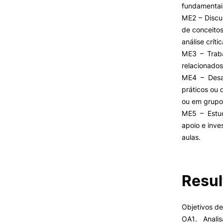
fundamentais
ME2 – Discu
de conceitos
VIVER
análise crític
ME3 – Traba
Razões para escolher o IPC
relacionados
Coimbra
ME4 – Desaf
Oliveira do Hospital
práticos ou 
Desporto
ou em grupo
Cultura
ME5 – Estud
Associações de Estudantes
Oferta F
apoio e inve
Vida Académica
aulas.
Tunas Académicas
Informações Úteis
Resul
Missão e objetivos
Podcast “Quintas Académic
Objetivos d
com Alumni”
OA1. Anali