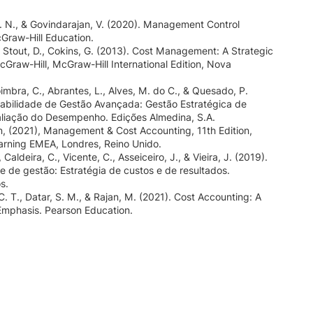
. N., & Govindarajan, V. (2020). Management Control
Graw-Hill Education.
., Stout, D., Cokins, G. (2013). Cost Management: A Strategic
Graw-Hill, McGraw-Hill International Edition, Nova
oimbra, C., Abrantes, L., Alves, M. do C., & Quesado, P.
tabilidade de Gestão Avançada: Gestão Estratégica de
aliação do Desempenho. Edições Almedina, S.A.
in, (2021), Management & Cost Accounting, 11th Edition,
rning EMEA, Londres, Reino Unido.
, Caldeira, C., Vicente, C., Asseiceiro, J., & Vieira, J. (2019).
e de gestão: Estratégia de custos e de resultados.
s.
C. T., Datar, S. M., & Rajan, M. (2021). Cost Accounting: A
Emphasis. Pearson Education.