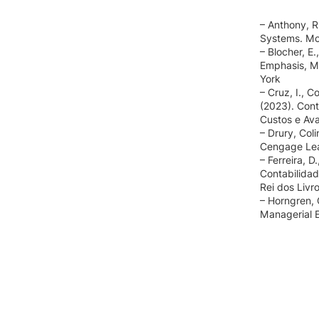
– Anthony, R
Systems. Mc
– Blocher, E
Emphasis, Mc
York
– Cruz, I., C
(2023). Con
Custos e Av
– Drury, Col
Cengage Lea
– Ferreira, D.
Contabilidad
Rei dos Livro
– Horngren, 
Managerial 