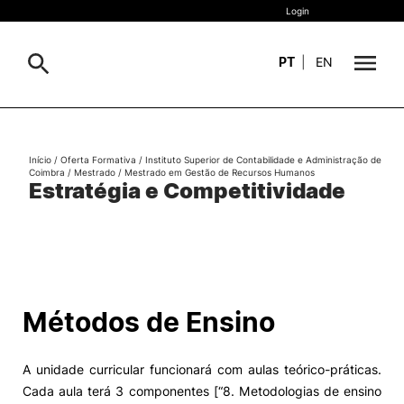
Login
PT
|
EN
Sobre
Pesquisa
Início
/
Oferta Formativa
/
Instituto Superior de Contabilidade e Administração de
Coimbra
/
Mestrado
/
Mestrado em Gestão de Recursos Humanos
Estudar
Estratégia e Competitividade
Oferta Formativa
Geral
Internacional
Viver
Pesquisa
Métodos de Ensino
II&D e Empresas
A unidade curricular funcionará com aulas teórico-práticas.
Ação Social
Cada aula terá 3 componentes [“8. Metodologias de ensino