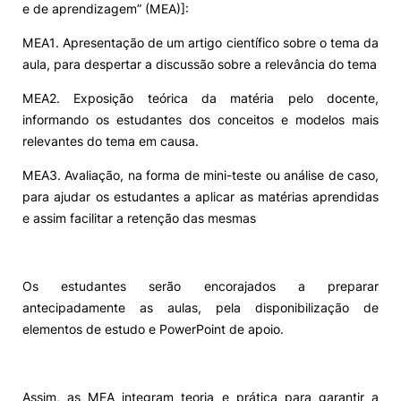
e de aprendizagem” (MEA)]:
Alumni
MEA1. Apresentação de um artigo científico sobre o tema da
aula, para despertar a discussão sobre a relevância do tema
Projetos PRR
MEA2. Exposição teórica da matéria pelo docente,
informando os estudantes dos conceitos e modelos mais
Magazine
relevantes do tema em causa.
MEA3. Avaliação, na forma de mini-teste ou análise de caso,
Eventos
para ajudar os estudantes a aplicar as matérias aprendidas
e assim facilitar a retenção das mesmas
©2026 Instituto Politécnico de Coimbra
Os estudantes serão encorajados a preparar
antecipadamente as aulas, pela disponibilização de
nião Europeia
Política de Privacidade e Cookies
Sugestões,
elementos de estudo e PowerPoint de apoio.
ncias
Assim, as MEA integram teoria e prática para garantir a