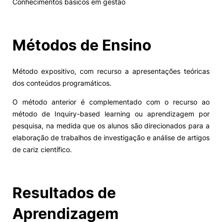
Conhecimentos básicos em gestão
Alumni
Métodos de Ensino
Projetos PRR
Método expositivo, com recurso a apresentações teóricas
Magazine
dos conteúdos programáticos.
O método anterior é complementado com o recurso ao
Eventos
método de Inquiry-based learning ou aprendizagem por
pesquisa, na medida que os alunos são direcionados para a
elaboração de trabalhos de investigação e análise de artigos
©2026 Instituto Politécnico de Coimbra
de cariz científico.
nião Europeia
Política de Privacidade e Cookies
Sugestões,
ncias
Resultados de
Aprendizagem