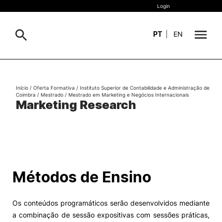
Login
PT
|
EN
Sobre
Pesquisa
Início
/
Oferta Formativa
/
Instituto Superior de Contabilidade e Administração de
Coimbra
/
Mestrado
/
Mestrado em Marketing e Negócios Internacionais
Estudar
Marketing Research
Oferta Formativa
Geral
Internacional
Viver
Pesquisa
Métodos de Ensino
II&D e Empresas
Os conteúdos programáticos serão desenvolvidos mediante
Ação Social
a combinação de sessão expositivas com sessões práticas,