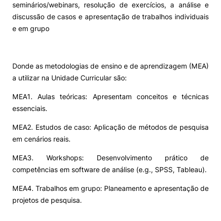
seminários/webinars, resolução de exercícios, a análise e
discussão de casos e apresentação de trabalhos individuais
Alumni
e em grupo
Projetos PRR
Donde as metodologias de ensino e de aprendizagem (MEA)
Magazine
a utilizar na Unidade Curricular são:
MEA1. Aulas teóricas: Apresentam conceitos e técnicas
Eventos
essenciais.
MEA2. Estudos de caso: Aplicação de métodos de pesquisa
em cenários reais.
©2026 Instituto Politécnico de Coimbra
MEA3. Workshops: Desenvolvimento prático de
competências em software de análise (e.g., SPSS, Tableau).
nião Europeia
Política de Privacidade e Cookies
Sugestões,
ncias
MEA4. Trabalhos em grupo: Planeamento e apresentação de
projetos de pesquisa.