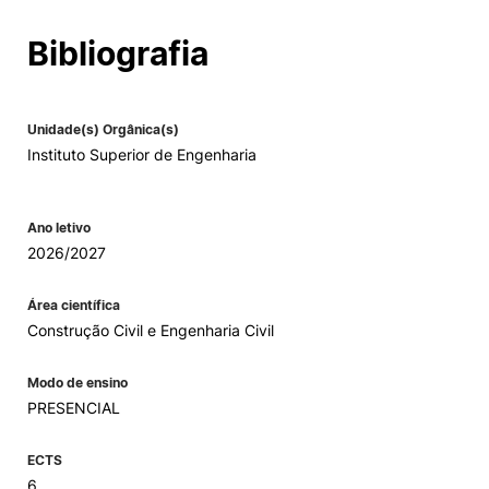
Alumni
Bibliografia
Projetos PRR
Unidade(s) Orgânica(s)
Instituto Superior de Engenharia
Magazine
Eventos
Ano letivo
2026/2027
Área científica
©2026 Instituto Politécnico de Coimbra
Construção Civil e Engenharia Civil
Modo de ensino
nião Europeia
Política de Privacidade e Cookies
Sugestões,
ncias
PRESENCIAL
ECTS
6