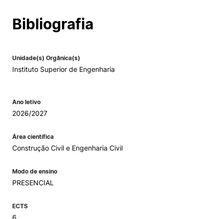
Alumni
Bibliografia
Projetos PRR
Unidade(s) Orgânica(s)
Instituto Superior de Engenharia
Magazine
Eventos
Ano letivo
2026/2027
Área científica
©2026 Instituto Politécnico de Coimbra
Construção Civil e Engenharia Civil
Modo de ensino
nião Europeia
Política de Privacidade e Cookies
Sugestões,
ncias
PRESENCIAL
ECTS
6