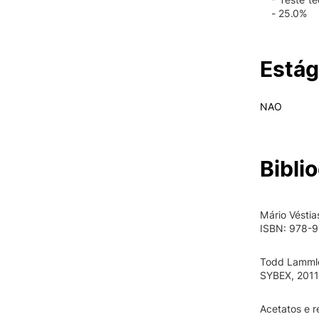
- 25.0%
Estág
NAO
Biblio
Mário Véstia
ISBN: 978-
Todd Lammle
SYBEX, 2011
Acetatos e 