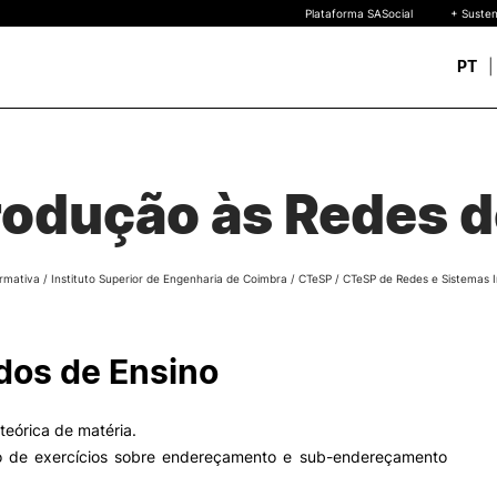
Plataforma SASocial
+ Susten
PT
Novos estudantes
ESTUDAR
Calendários | Propinas
quisa
rodução às Redes 
Bolsas de Mérito
Oferta Formativa
Legislação | Regulament
Reconhecimento de Graus
rmativa
/
Instituto Superior de Engenharia de Coimbra
/
CTeSP
/
CTeSP de Redes e Sistemas 
Diplomas Estrangeiros
FAQS
uto
 de
os de Ensino
o
eórica de matéria.
de exercícios sobre endereçamento e sub-endereçamento