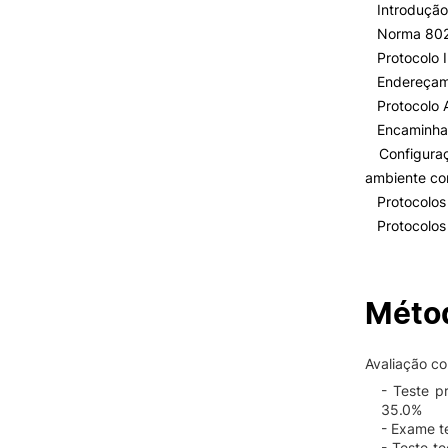
Introdução à
Norma 802
Protocolo I
Endereçame
Protocolo 
Encaminhame
Configuraçã
ambiente con
Protocolos 
Protocolos 
Métod
Avaliação c
- Teste p
35.0%
- Exame t
- Teste t