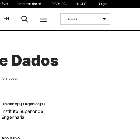
tável
Inforestudante
SIGQ-IPC
INOPOL
Login
|
EN
Escolas
INTERNACIONAL
de Dados
Estudante Internacional
os
Mobilidade Internacional
 e
Acordos Internacionais
Informáticos
Projetos
Eventos internacionais
Unidade(s) Orgânica(s)
Instituto Superior de
Engenharia
Ano letivo