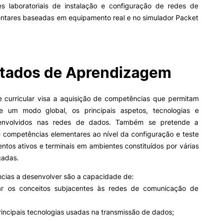
laboratoriais de instalação e configuração de redes de
ntares baseadas em equipamento real e no simulador Packet
II&D E EMPRESAS
AÇÃO SOCIAL
Empresas
Apresentação SAS UPCoi
tados de Aprendizagem
INOPOL Academia de
Empreendedorismo
Gabinete de Apoio ao Est
– GAE
i2A - Instituto de Investigação
Aplicada
Apoios Sociais Diretos
e curricular visa a aquisição de competências que permitam
Produção Científica
Alojamento
ormativa
Geral
e um modo global, os principais aspetos, tecnologias e
Coimbra iTEC
Alimentação
 envolvidos nas redes de dados. Também se pretende a
Saúde & Bem-Estar
e competências elementares ao nível da configuração e teste
Observatório
tos ativos e terminais em ambientes constituídos por várias
Pesquisa
Projetos
gadas.
cias a desenvolver são a capacidade de:
r os conceitos subjacentes às redes de comunicação de
PROJETOS PRR
MAGAZINE
as
incipais tecnologias usadas na transmissão de dados;
Impulso Jovens STEAM e