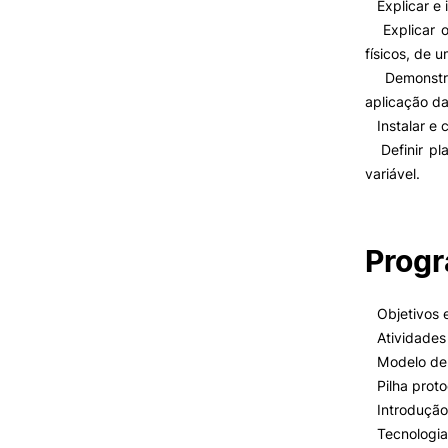
Cartão Alumni
Explicar e i
Benefícios
Explicar os
FAQ’S
físicos, de 
Contactos
Demonstrar 
Portal de Emprego
aplicação da
Instalar e c
Definir pla
variável.
Prog
Objetivos e
Atividades 
Modelo de r
Pilha proto
Introdução 
Tecnologias