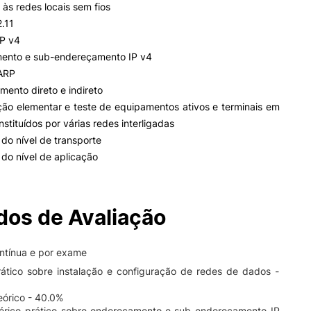
s redes locais sem fios
.11
P v4
nto e sub-endereçamento IP v4
ARP
nto direto e indireto
o elementar e teste de equipamentos ativos e terminais em
stituídos por várias redes interligadas
do nível de transporte
do nível de aplicação
os de Avaliação
ontínua e por exame
rático sobre instalação e configuração de redes de dados -
eórico - 40.0%
eórico-prático sobre endereçamento e sub-endereçamento IP