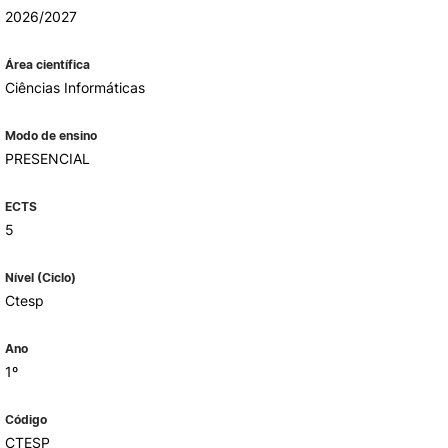
2026/2027
Área científica
ALUMNI
Ciências Informáticas
mbra
Modo de ensino
udante
PRESENCIAL
ECTS
5
Nível (Ciclo)
Ctesp
Ano
1º
EVENTOS
Código
CTESP