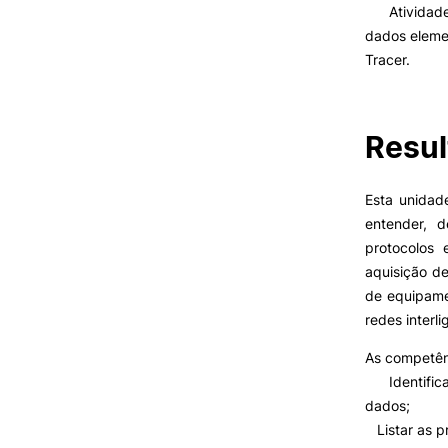
Atividades 
dados eleme
Tracer.
VIVER
Razões para escolher o IPC
Resul
Coimbra
Oliveira do Hospital
Desporto
Esta unidad
Cultura
Oferta F
entender, d
Associações de Estudantes
protocolos
Vida Académica
aquisição d
Tunas Académicas
de equipamen
Informações Úteis
redes interli
As competên
Identifica
Missão e objetivos
dados;
Podcast “Quintas Académic
com Alumni”
Listar as pr