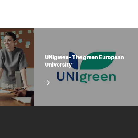
UNIgreen- The green European
University