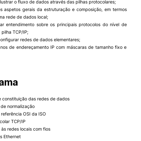
lustrar o fluxo de dados através das pilhas protocolares;
Impulso Adultos
 aspetos gerais da estruturação e composição, em termos
Acessibilidades
Alojamento
uma rede de dados local;
Eficiência Energética
entendimento sobre os principais protocolos do nível de
Farm4Future
 pilha TCP/IP;
IPC+Sucesso
onfigurar redes de dados elementares;
inov3p – Centro de Inovação
nos de endereçamento IP com máscaras de tamanho fixo e
Pedagógica
rama
 constituição das redes de dados
de normalização
eferência OSI da ISO
colar TCP/IP
às redes locais com fios
 Ethernet