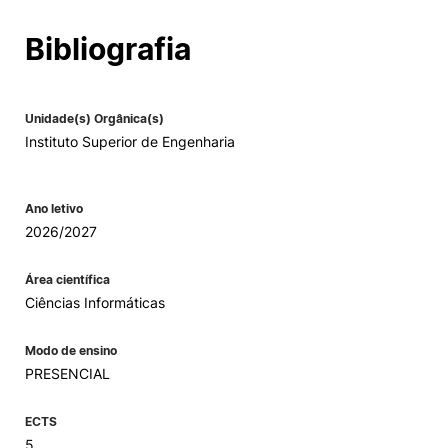
Alumni
Bibliografia
Projetos PRR
Unidade(s) Orgânica(s)
Instituto Superior de Engenharia
Magazine
Eventos
Ano letivo
2026/2027
Área científica
©2026 Instituto Politécnico de Coimbra
Ciências Informáticas
Modo de ensino
nião Europeia
Política de Privacidade e Cookies
Sugestões,
ncias
PRESENCIAL
ECTS
5