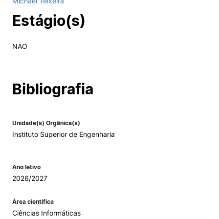
Michael Teixeira
Estágio(s)
Alumni
Projetos PRR
NAO
Magazine
Bibliografia
Eventos
Unidade(s) Orgânica(s)
Instituto Superior de Engenharia
©2026 Instituto Politécnico de Coimbra
Ano letivo
nião Europeia
Política de Privacidade e Cookies
Sugestões,
2026/2027
ncias
Área científica
Ciências Informáticas