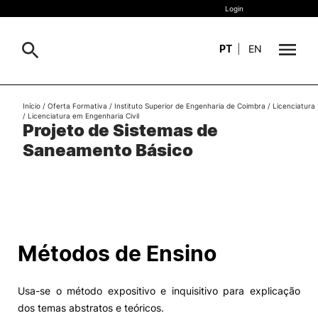
Login
PT
|
EN
Sobre
Início
/
Oferta Formativa
/
Instituto Superior de Engenharia de Coimbra
/
Licenciatura
Pesquisa
/
Licenciatura em Engenharia Civil
Projeto de Sistemas de
Estudar
Saneamento Básico
Oferta Formativa
Geral
Internacional
Viver
Pesquisa
Métodos de Ensino
II&D e Empresas
Usa-se o método expositivo e inquisitivo para explicação
Ação Social
dos temas abstratos e teóricos.