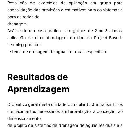
Resolução de exercícios de aplicação em grupo para
consolidação das previsões e estimativas para os sistemas e
Alumni
para as redes de
drenagem.
Projetos PRR
Análise de um caso prático , em grupos de 2 ou 3 alunos,
aplicação de uma abordagem do tipo do Project-Based-
Magazine
Learning para um
sistema de drenagem de águas residuais específico
Eventos
Resultados de
©2026 Instituto Politécnico de Coimbra
Aprendizagem
nião Europeia
Política de Privacidade e Cookies
Sugestões,
O objetivo geral desta unidade curricular (uc) é transmitir os
ncias
conhecimentos necessários à interpretação, à conceção, ao
dimensionamento
de projeto de sistemas de drenagem de águas residuais e à