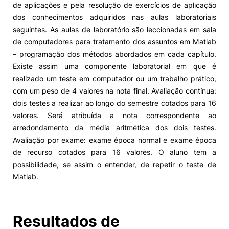
de aplicações e pela resolução de exercícios de aplicação
dos conhecimentos adquiridos nas aulas laboratoriais
Alumni
seguintes. As aulas de laboratório são leccionadas em sala
de computadores para tratamento dos assuntos em Matlab
Projetos PRR
– programação dos métodos abordados em cada capítulo.
Existe assim uma componente laboratorial em que é
Magazine
realizado um teste em computador ou um trabalho prático,
com um peso de 4 valores na nota final. Avaliação contínua:
dois testes a realizar ao longo do semestre cotados para 16
Eventos
valores. Será atribuída a nota correspondente ao
arredondamento da média aritmética dos dois testes.
Avaliação por exame: exame época normal e exame época
©2026 Instituto Politécnico de Coimbra
de recurso cotados para 16 valores. O aluno tem a
possibilidade, se assim o entender, de repetir o teste de
Matlab.
nião Europeia
Política de Privacidade e Cookies
Sugestões,
ncias
Resultados de