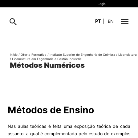
Login
PT
|
EN
Sobre
Pesquisa
Início
/
Oferta Formativa
/
Instituto Superior de Engenharia de Coimbra
/
Licenciatura
/
Licenciatura em Engenharia e Gestão Industrial
Estudar
Métodos Numéricos
Oferta Formativa
Geral
Internacional
Viver
Pesquisa
Métodos de Ensino
II&D e Empresas
Nas aulas teóricas é feita uma exposição teórica de cada
Ação Social
assunto, a qual é complementada pelo estudo de exemplos