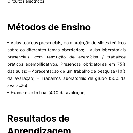
Circuitos eléctricos.
Alumni
Métodos de Ensino
Projetos PRR
– Aulas teóricas presenciais, com projeção de slides teóricos
Magazine
sobre os diferentes temas abordados; – Aulas laboratoriais
presenciais, com resolução de exercícios / trabalhos
Eventos
práticos exemplificativos. Presenças obrigatórias em 75%
das aulas; – Apresentação de um trabalho de pesquisa (10%
da avaliação); – Trabalhos laboratoriais de grupo (50% da
avaliação);
©2026 Instituto Politécnico de Coimbra
– Exame escrito final (40% da avaliação).
nião Europeia
Política de Privacidade e Cookies
Sugestões,
ncias
Resultados de
Aprendizagem