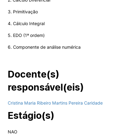
Alumni
3. Primitivação
4. Cálculo Integral
Projetos PRR
5. EDO (1ª ordem)
Magazine
6. Componente de análise numérica
Eventos
Docente(s)
responsável(eis)
©2026 Instituto Politécnico de Coimbra
Cristina Maria Ribeiro Martins Pereira Caridade
nião Europeia
Política de Privacidade e Cookies
Sugestões,
Estágio(s)
ncias
NAO