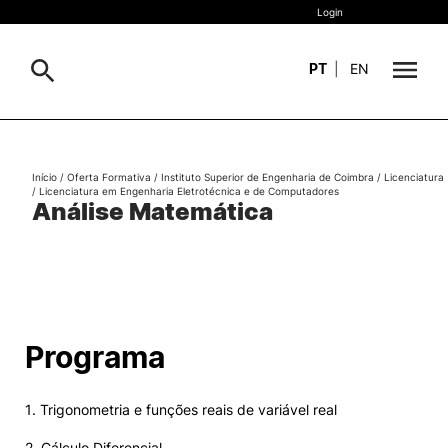
Login
PT
|
EN
Sobre
Pesquisa
Início
/
Oferta Formativa
/
Instituto Superior de Engenharia de Coimbra
/
Licenciatura
/
Licenciatura em Engenharia Eletrotécnica e de Computadores
Estudar
Análise Matemática
Oferta Formativa
Geral
Internacional
Viver
Pesquisa
Programa
II&D e Empresas
1. Trigonometria e funções reais de variável real
Ação Social
2. Cálculo Diferencial