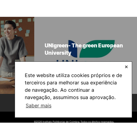
UNIgreen- The green European
University
✕
Este website utiliza cookies próprios e de
terceiros para melhorar sua experiência
de navegação. Ao continuar a
navegação, assumimos sua aprovação.
Saber mais
©2026 Instituto Politécnico de Coimbra. Todos os direitos reservados.
©2026 Instituto Politécnico de Coimbra. Todos os direitos reservados.