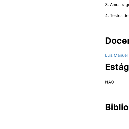
3. Amostrage
Oferta F
4. Testes de
VIVER
Razões para escolher o IPC
Docen
Coimbra
Oliveira do Hospital
Desporto
Luis Manuel
Cultura
Estág
Associações de Estudantes
Vida Académica
Tunas Académicas
NAO
Informações Úteis
Biblio
Missão e objetivos
Podcast “Quintas Académic
com Alumni”