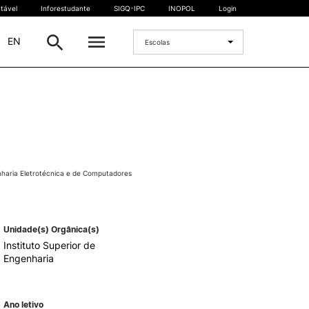
tável
Inforestudante
SIGQ-IPC
INOPOL
Login
|
EN
Escolas
INTERNACIONAL
Estudante Internacional
os
Mobilidade Internacional
 e
Acordos Internacionais
haria Eletrotécnica e de Computadores
Projetos
Eventos internacionais
Unidade(s) Orgânica(s)
Instituto Superior de
Engenharia
Ano letivo