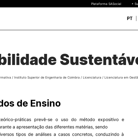
Plataforma SASocial
+ Su
PT
Novos estudantes
ESTUDAR
Calendários | Propinas
quisa
ilidade Sustentáv
Bolsas de Mérito
Oferta Formativa
Legislação | Regulament
Reconhecimento de Graus
rmativa
/
Instituto Superior de Engenharia de Coimbra
/
Licenciatura
/
Licenciatura em Gestã
Diplomas Estrangeiros
FAQS
uto
 de
os de Ensino
o
teórico-práticas prevê-se o uso do método expositivo e
durante a apresentação das diferentes matérias, sendo
iversos tipos de análises a casos concretos, conduzindo à