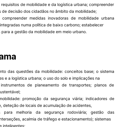
Impulso Adultos
s requisitos de mobilidade e da logística urbana; compreender
Acessibilidades
s de decisão dos cidadãos no âmbito da mobilidade;
Alojamento
 e compreender medidas inovadoras de mobilidade urbana
Eficiência Energética
 integradas numa política de baixo carbono; estabelecer
Farm4Future
s para a gestão da mobilidade em meio urbano.
UPCoimbra+Sucesso
inov3p – Centro de Inovação
Pedagógica
rama
to das questões da mobilidade: conceitos base; o sistema
es e a logística urbana; o uso do solo e implicações na
 instrumentos de planeamento de transportes; planos de
ustentável;
obilidade: promoção da segurança viária; indicadores de
de, deteção de locais de acumulação de acidentes,
es para melhoria da segurança rodoviária; gestão das
nterseções, acalmia de tráfego e estacionamento); sistemas
 inteligentes;