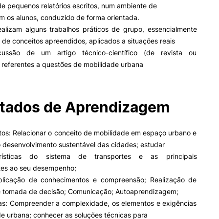
e pequenos relatórios escritos, num ambiente de
m os alunos, conduzido de forma orientada.
ealizam alguns trabalhos práticos de grupo, essencialmente
II&D E EMPRESAS
AÇÃO SOCIAL
o de conceitos apreendidos, aplicados a situações reais
ussão de um artigo técnico-científico (de revista ou
Empresas
Apresentação SAS UPCoi
 referentes a questões de mobilidade urbana
INOPOL Academia de
Empreendedorismo
Gabinete de Apoio ao Est
– GAE
i2A - Instituto de Investigação
Aplicada
Apoios Sociais Diretos
ormativa
Geral
tados de Aprendizagem
Produção Científica
Alojamento
Coimbra iTEC
Alimentação
Saúde & Bem-Estar
os: Relacionar o conceito de mobilidade em espaço urbano e
Pesquisa
Observatório
 desenvolvimento sustentável das cidades; estudar
Projetos
rísticas do sistema de transportes e as principais
tes ao seu desempenho;
plicação de conhecimentos e compreensão; Realização de
e tomada de decisão; Comunicação; Autoaprendizagem;
PROJETOS PRR
MAGAZINE
s: Compreender a complexidade, os elementos e exigências
as
e urbana; conhecer as soluções técnicas para
Impulso Jovens STEAM e