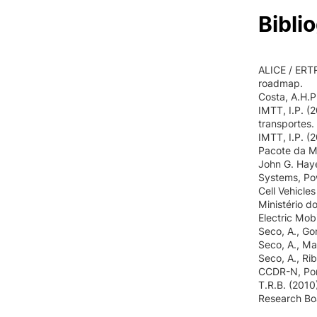
Biblio
ALICE / ERT
roadmap.
Costa, A.H.P
IMTT, I.P. (
transportes.
IMTT, I.P. (
Pacote da Mo
John G. Haye
Systems, Pow
Cell Vehicle
Ministério d
Electric Mob
Seco, A., Go
Seco, A., Ma
Seco, A., Rib
CCDR-N, Por
T.R.B. (2010
Research Bo