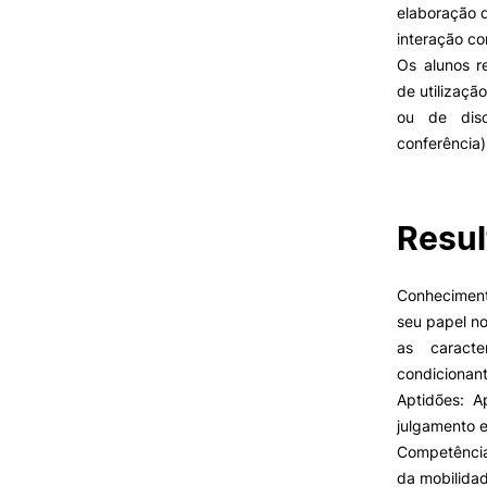
elaboração d
interação co
Os alunos r
VIVER
de utilizaçã
ou de disc
Razões para escolher a
UPCoimbra
conferência)
Coimbra
Oliveira do Hospital
Desporto
Oferta F
Resul
Cultura
Associações de Estudantes
Vida Académica
Conheciment
Tunas Académicas
seu papel no
Informações Úteis
as caracte
condicionan
Aptidões: A
julgamento 
Missão e objetivos
Competência
Podcast “Quintas Académic
com Alumni”
da mobilidad