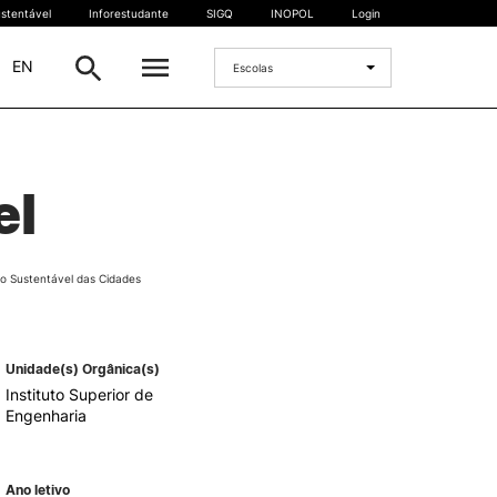
stentável
Inforestudante
SIGQ
INOPOL
Login
|
EN
Escolas
INTERNACIONAL
el
Estudante Internacional
os
Mobilidade Internacional
 e
Acordos Internacionais
o Sustentável das Cidades
Projetos
Eventos internacionais
Unidade(s) Orgânica(s)
Instituto Superior de
Engenharia
Ano letivo