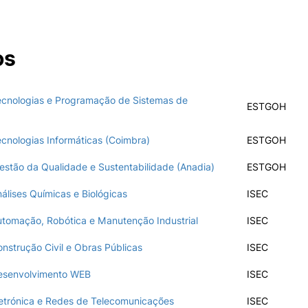
II&D E EMPRESAS
AÇÃO SOCIAL
os
ormativa
Geral
Empresas
Apresentação SAS UPCoi
INOPOL Academia de
cnologias e Programação de Sistemas de
Empreendedorismo
Gabinete de Apoio ao Est
ESTGOH
Pesquisa
– GAE
i2A - Instituto de Investigação
Aplicada
Apoios Sociais Diretos
cnologias Informáticas (Coimbra)
ESTGOH
Produção Científica
Alojamento
Coimbra iTEC
Alimentação
stão da Qualidade e Sustentabilidade (Anadia)
ESTGOH
Saúde & Bem-Estar
lises Químicas e Biológicas
ISEC
Observatório
Projetos
tomação, Robótica e Manutenção Industrial
ISEC
strução Civil e Obras Públicas
ISEC
esenvolvimento WEB
ISEC
PROJETOS PRR
MAGAZINE
as
etrónica e Redes de Telecomunicações
ISEC
Impulso Jovens STEAM e