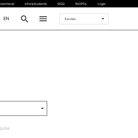
stentável
Inforestudante
SIGQ
INOPOL
Login
|
EN
Escolas
INTERNACIONAL
Estudante Internacional
os
Mobilidade Internacional
 e
Acordos Internacionais
Projetos
Eventos internacionais
quisa