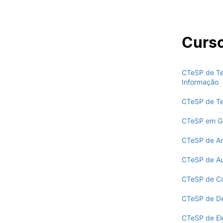
VIVER
Curs
Oferta F
Razões para escolher a
UPCoimbra
CTeSP de Te
Coimbra
Informação
Oliveira do Hospital
Desporto
CTeSP de Te
Cultura
CTeSP em Ge
Associações de Estudantes
Vida Académica
CTeSP de Aná
Tunas Académicas
Informações Úteis
CTeSP de Au
CTeSP de Con
Missão e objetivos
CTeSP de D
Podcast “Quintas Académic
com Alumni”
CTeSP de El