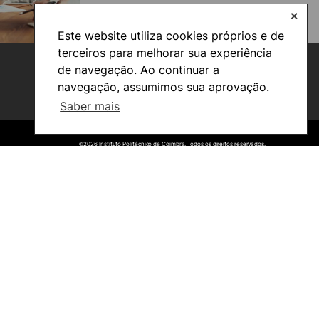
✕
Este website utiliza cookies próprios e de
terceiros para melhorar sua experiência
de navegação. Ao continuar a
navegação, assumimos sua aprovação.
Saber mais
©2026 Instituto Politécnico de Coimbra. Todos os direitos reservados.
©2026 Instituto Politécnico de Coimbra. Todos os direitos reservados.
Viver
Razões para escolher a
UPCoimbra
Coimbra
Oliveira do Hospital
Cultura
Desporto
Associações de Estudantes
Vida Académica
Informações Úteis