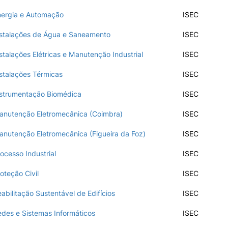
Impulso Adultos
ergia e Automação
ISEC
Acessibilidades
Alojamento
stalações de Água e Saneamento
ISEC
Eficiência Energética
talações Elétricas e Manutenção Industrial
Farm4Future
ISEC
UPCoimbra+Sucesso
stalações Térmicas
ISEC
inov3p – Centro de Inovação
Pedagógica
strumentação Biomédica
ISEC
nutenção Eletromecânica (Coimbra)
ISEC
nutenção Eletromecânica (Figueira da Foz)
ISEC
cesso Industrial
ISEC
teção Civil
ISEC
bilitação Sustentável de Edifícios
ISEC
des e Sistemas Informáticos
ISEC