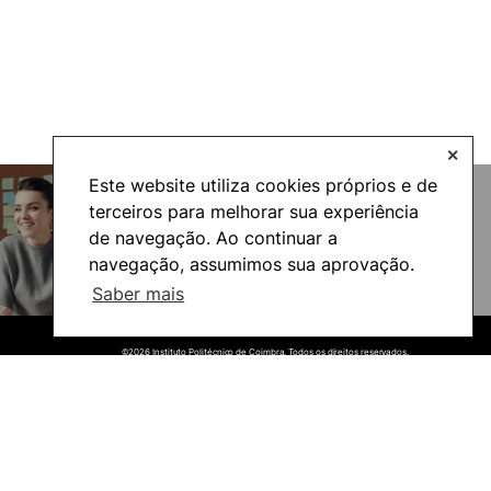
✕
Este website utiliza cookies próprios e de
terceiros para melhorar sua experiência
de navegação. Ao continuar a
navegação, assumimos sua aprovação.
UNIgreen- The green European
University
Saber mais
©2026 Instituto Politécnico de Coimbra. Todos os direitos reservados.
©2026 Instituto Politécnico de Coimbra. Todos os direitos reservados.