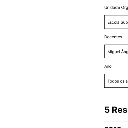
Unidade Org
VIVER
Razões para escolher o IPC
Docentes
Coimbra
Oliveira do Hospital
Oferta F
Desporto
Cultura
Associações de Estudantes
Ano
Vida Académica
Tunas Académicas
Informações Úteis
5 Res
Missão e objetivos
Podcast “Quintas Académic
com Alumni”