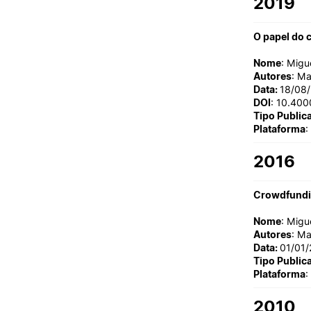
2019
Cartão Alumni
Benefícios
FAQ’S
O papel do 
Contactos
Nome
: Migu
Portal de Emprego
Autores
: Ma
Data:
18/08
DOI
: 10.400
Tipo Public
Plataforma
:
2016
Crowdfundi
Nome
: Migu
Autores
: Ma
Data:
01/01/
Tipo Public
Plataforma
:
2010