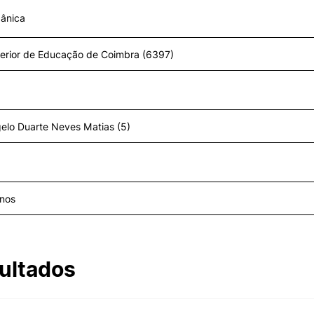
ânica
II&D E EMPRESAS
AÇÃO SOCIAL
Empresas
Apresentação SAS UPCoi
INOPOL Academia de
Empreendedorismo
Gabinete de Apoio ao Est
ormativa
Geral
– GAE
i2A - Instituto de Investigação
Aplicada
Apoios Sociais Diretos
Produção Científica
Alojamento
Coimbra iTEC
Alimentação
Pesquisa
Saúde & Bem-Estar
Observatório
Projetos
ultados
PROJETOS PRR
MAGAZINE
as
Impulso Jovens STEAM e