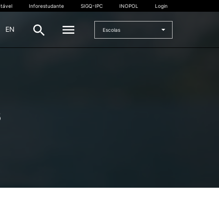
tável
Inforestudante
SIGQ-IPC
INOPOL
Login
|
EN
Escolas
INTERNACIONAL
Estudante Internacional
s
os
Mobilidade Internacional
 e
Acordos Internacionais
Projetos
Eventos internacionais