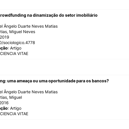
Impulso Adultos
Acessibilidades
crowdfunding na dinamização do setor imobiliário
Alojamento
Eficiência Energética
el Ângelo Duarte Neves Matias
Farm4Future
tias, Miguel Neves
IPC+Sucesso
/2019
inov3p – Centro de Inovação
0/sociologico.4778
Pedagógica
ação
: Artigo
 CIENCIA VITAE
ng: uma ameaça ou uma oportunidade para os bancos?
el Ângelo Duarte Neves Matias
tias, Miguel
2016
ação
: Artigo
 CIENCIA VITAE