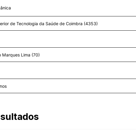
ânica
II&D E EMPRESAS
AÇÃO SOCIAL
Empresas
Apresentação SAS UPCoi
INOPOL Academia de
Empreendedorismo
Gabinete de Apoio ao Est
– GAE
i2A - Instituto de Investigação
Aplicada
Apoios Sociais Diretos
Produção Científica
Alojamento
Coimbra iTEC
Alimentação
Saúde & Bem-Estar
Observatório
Projetos
ormativa
Geral
sultados
PROJETOS PRR
MAGAZINE
Pesquisa
as
Impulso Jovens STEAM e