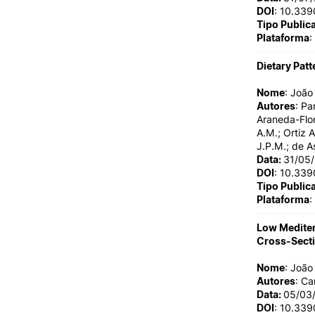
DOI
: 10.33
Tipo Public
Plataforma
:
Dietary Patt
Nome
: Joã
Autores
: Pa
Araneda-Flor
A.M.; Ortiz 
J.P.M.; de A
Data:
31/05
DOI
: 10.33
Tipo Public
Plataforma
:
Low Mediter
Cross-Secti
Nome
: Joã
Autores
: Ca
Data:
05/03
DOI
: 10.33