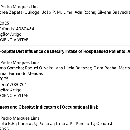
o Pedro Marques Lima
drea Zapata-Quiroga; João P. M. Lima; Ada Rocha; Silvana Saavedr
/2025
90/foods14030434
ação
: Artigo
 CIENCIA VITAE
ospital Diet Influence on Dietary Intake of Hospitalised Patients:
o Pedro Marques Lima
ana Gameiro; Raquel Oliveira; Ana Lúcia Baltazar; Clara Rocha; Marta
Lima; Fernando Mendes
2025
90/nu17020261
ação
: Artigo
 CIENCIA VITAE
ffness and Obesity: Indicators of Occupational Risk
o Pedro Marques Lima
arte B.B.; Pereira J.; Pama J.; Lima J.P.; Pereira T.; Conde J.
/2025