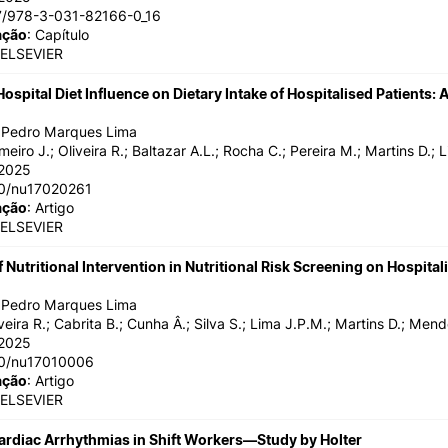
07/978-3-031-82166-0_16
ação
: Capítulo
 ELSEVIER
ospital Diet Influence on Dietary Intake of Hospitalised Patients:
o Pedro Marques Lima
meiro J.; Oliveira R.; Baltazar A.L.; Rocha C.; Pereira M.; Martins D.;
/2025
90/nu17020261
ação
: Artigo
 ELSEVIER
f Nutritional Intervention in Nutritional Risk Screening on Hospit
o Pedro Marques Lima
iveira R.; Cabrita B.; Cunha Â.; Silva S.; Lima J.P.M.; Martins D.; Mend
/2025
90/nu17010006
ação
: Artigo
 ELSEVIER
ardiac Arrhythmias in Shift Workers—Study by Holter