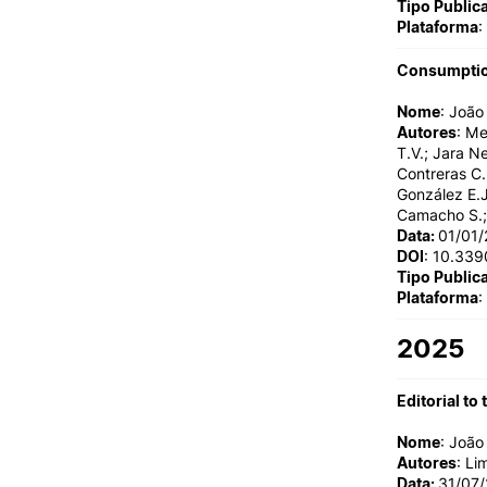
Tipo Public
Plataforma
:
Consumption
Nome
: Joã
Autores
: Me
T.V.; Jara N
Contreras C.
González E.J
Camacho S.;
Data:
01/01
DOI
: 10.33
Tipo Public
Plataforma
:
2025
Editorial to
Nome
: Joã
Autores
: Li
Data:
31/07