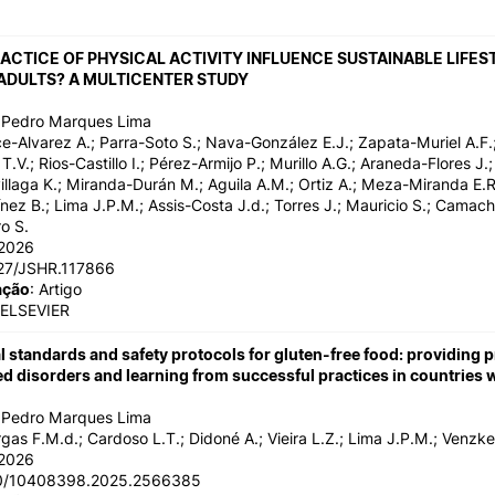
Impulso Adultos
Acessibilidades
ACTICE OF PHYSICAL ACTIVITY INFLUENCE SUSTAINABLE LIFEST
Alojamento
ADULTS? A MULTICENTER STUDY
Eficiência Energética
Farm4Future
o Pedro Marques Lima
IPC+Sucesso
ce-Alvarez A.; Parra-Soto S.; Nava-González E.J.; Zapata-Muriel A.F.;
inov3p – Centro de Inovação
T.V.; Rios-Castillo I.; Pérez-Armijo P.; Murillo A.G.; Araneda-Flores J
Pedagógica
illaga K.; Miranda-Durán M.; Aguila A.M.; Ortiz A.; Meza-Miranda E.R
ez B.; Lima J.P.M.; Assis-Costa J.d.; Torres J.; Mauricio S.; Camach
o S.
/2026
727/JSHR.117866
ação
: Artigo
 ELSEVIER
l standards and safety protocols for gluten-free food: providing p
ted disorders and learning from successful practices in countries
o Pedro Marques Lima
rgas F.M.d.; Cardoso L.T.; Didoné A.; Vieira L.Z.; Lima J.P.M.; Venzke 
/2026
80/10408398.2025.2566385