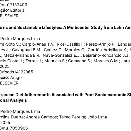
90/nu17152403
ação
: Editorial
 ELSEVIER
erns and Sustainable Lifestyles: A Multicenter Study from Latin A
o Pedro Marques Lima
rra-Soto S.; Carpio-Arias T.V.; Rios-Castillo I.; Pérez-Armijo P.; Landae
es J.; Cavagnari B.M.; Gómez G.; Morales G.; Cordón-Arrivillaga K.;
A.; Meza-Miranda E.R.; Nava-González E.J.; Bejarano-Roncancio J.J.
ssis Costa J.; Torres J.; Mauricio S.; Camacho S.; Morales G.M.; Jar
/2025
90/foods14122065
ação
: Artigo
 ELSEVIER
ranean Diet Adherence Is Associated with Poor Socioeconomic Stat
onal Analysis
o Pedro Marques Lima
rolina Duarte; Andrea Campos; Telmo Pereira; João Lima
/2025
90/nu17050906