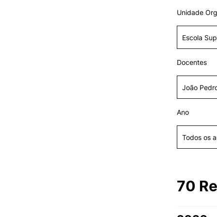
Unidade Org
VIVER
Razões para escolher o IPC
Docentes
Coimbra
Oliveira do Hospital
Desporto
Cultura
Associações de Estudantes
Ano
Vida Académica
Tunas Académicas
Informações Úteis
Oferta F
70 Re
Missão e objetivos
Podcast “Quintas Académic
com Alumni”