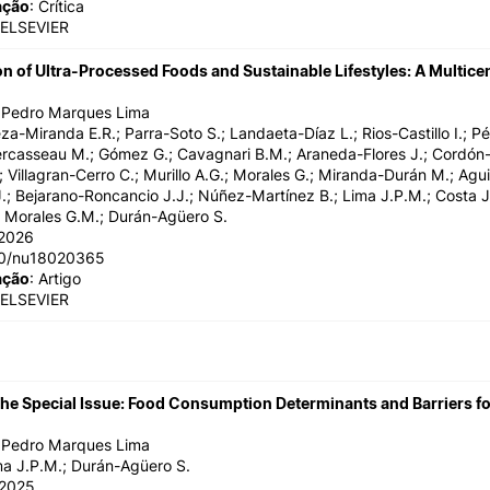
ação
: Crítica
 ELSEVIER
 of Ultra-Processed Foods and Sustainable Lifestyles: A Multice
o Pedro Marques Lima
za-Miranda E.R.; Parra-Soto S.; Landaeta-Díaz L.; Rios-Castillo I.; Pé
ercasseau M.; Gómez G.; Cavagnari B.M.; Araneda-Flores J.; Cordón-A
; Villagran-Cerro C.; Murillo A.G.; Morales G.; Miranda-Durán M.; Agui
.; Bejarano-Roncancio J.J.; Núñez-Martínez B.; Lima J.P.M.; Costa J.d
 Morales G.M.; Durán-Agüero S.
/2026
90/nu18020365
ação
: Artigo
 ELSEVIER
 the Special Issue: Food Consumption Determinants and Barriers fo
o Pedro Marques Lima
ma J.P.M.; Durán-Agüero S.
/2025