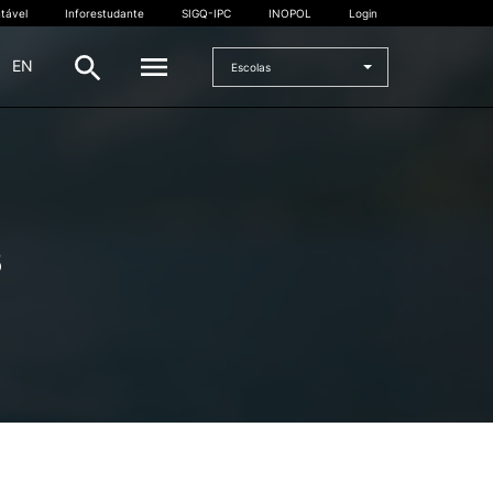
tável
Inforestudante
SIGQ-IPC
INOPOL
Login
|
EN
Escolas
INTERNACIONAL
Estudante Internacional
s
os
Mobilidade Internacional
 e
Acordos Internacionais
Projetos
Eventos internacionais