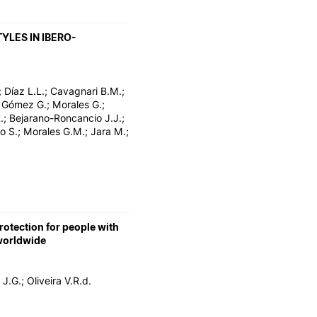
YLES IN IBERO-
 Díaz L.L.; Cavagnari B.M.;
.; Gómez G.; Morales G.;
.; Bejarano-Roncancio J.J.;
o S.; Morales G.M.; Jara M.;
rotection for people with
 worldwide
J.G.; Oliveira V.R.d.