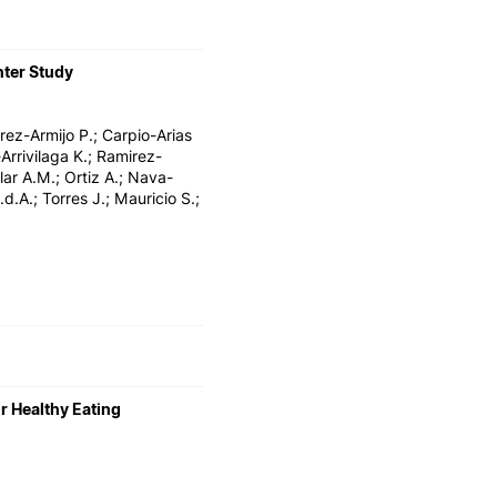
nter Study
rez-Armijo P.; Carpio-Arias
rrivilaga K.; Ramirez-
lar A.M.; Ortiz A.; Nava-
.A.; Torres J.; Mauricio S.;
r Healthy Eating