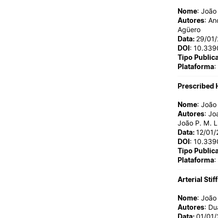
Nome
: Joã
Autores
: An
Agüero
Data:
29/01
DOI
: 10.33
Tipo Public
Plataforma
:
Prescribed H
Nome
: Joã
Autores
: Jo
João P. M. 
Data:
12/01/
DOI
: 10.33
Tipo Public
Plataforma
:
Arterial Sti
Nome
: Joã
Autores
: Du
Data:
01/01