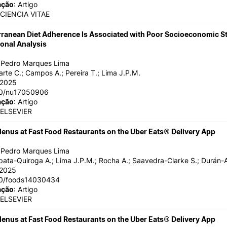
ação
: Artigo
 CIENCIA VITAE
ranean Diet Adherence Is Associated with Poor Socioeconomic Stat
onal Analysis
o Pedro Marques Lima
arte C.; Campos A.; Pereira T.; Lima J.P.M.
/2025
90/nu17050906
ação
: Artigo
 ELSEVIER
Menus at Fast Food Restaurants on the Uber Eats® Delivery App
o Pedro Marques Lima
pata-Quiroga A.; Lima J.P.M.; Rocha A.; Saavedra-Clarke S.; Durán-
/2025
90/foods14030434
ação
: Artigo
 ELSEVIER
Menus at Fast Food Restaurants on the Uber Eats® Delivery App