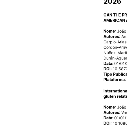
2026
Cartão Alumni
Benefícios
FAQ’S
CAN THE PR
AMERICAN 
Contactos
Portal de Emprego
Nome
: Joã
Autores
: Ar
Carpio-Arias 
Cordón-Arriv
Núñez-Martín
Durán-Agüer
Data:
01/01
DOI
: 10.58
Tipo Public
Plataforma
:
Internationa
gluten rela
Nome
: Joã
Autores
: Va
Data:
01/01
DOI
: 10.10