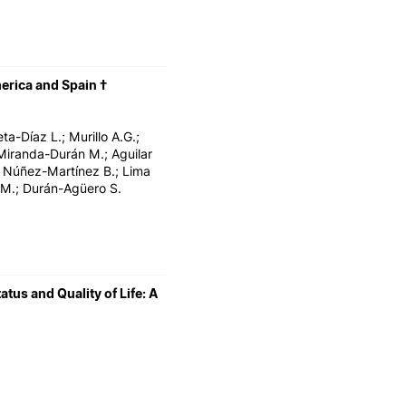
merica and Spain †
ta-Díaz L.; Murillo A.G.;
 Miranda-Durán M.; Aguilar
; Núñez-Martínez B.; Lima
a M.; Durán-Agüero S.
us and Quality of Life: A