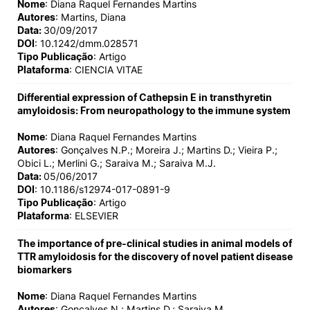
Nome
: Diana Raquel Fernandes Martins
Autores
: Martins, Diana
Data:
30/09/2017
DOI
: 10.1242/dmm.028571
Tipo Publicação
: Artigo
Plataforma
: CIENCIA VITAE
Differential expression of Cathepsin E in transthyretin
amyloidosis: From neuropathology to the immune system
Nome
: Diana Raquel Fernandes Martins
Autores
: Gonçalves N.P.; Moreira J.; Martins D.; Vieira P.;
Obici L.; Merlini G.; Saraiva M.; Saraiva M.J.
Data:
05/06/2017
DOI
: 10.1186/s12974-017-0891-9
Tipo Publicação
: Artigo
Plataforma
: ELSEVIER
The importance of pre-clinical studies in animal models of
TTR amyloidosis for the discovery of novel patient disease
biomarkers
Nome
: Diana Raquel Fernandes Martins
Autores
: Gonçalves N.; Martins D.; Saraiva M.