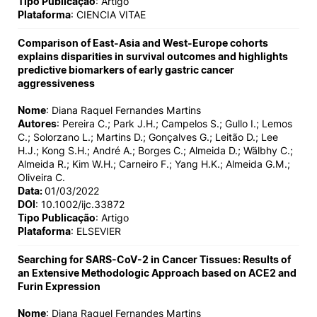
Tipo Publicação
: Artigo
Plataforma
: CIENCIA VITAE
Comparison of East-Asia and West-Europe cohorts
explains disparities in survival outcomes and highlights
predictive biomarkers of early gastric cancer
aggressiveness
Nome
: Diana Raquel Fernandes Martins
Autores
: Pereira C.; Park J.H.; Campelos S.; Gullo I.; Lemos
C.; Solorzano L.; Martins D.; Gonçalves G.; Leitão D.; Lee
H.J.; Kong S.H.; André A.; Borges C.; Almeida D.; Wälbhy C.;
Almeida R.; Kim W.H.; Carneiro F.; Yang H.K.; Almeida G.M.;
Oliveira C.
Data:
01/03/2022
DOI
: 10.1002/ijc.33872
Tipo Publicação
: Artigo
Plataforma
: ELSEVIER
Searching for SARS-CoV-2 in Cancer Tissues: Results of
an Extensive Methodologic Approach based on ACE2 and
Furin Expression
Nome
: Diana Raquel Fernandes Martins