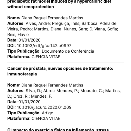
prediabetic rat model induced by a hypercaloric diet
without renoprotection
Nome
: Diana Raquel Fernandes Martins
Autores
: Alves, André; Preguiça, Inês; Barbosa, Adelaide;
Vieira, Pedro; Martins, Diana; Nunes, Sara; D. Viana, Sofia;
Reis, Flávio
Data:
01/01/2020
DOI
: 10.1093/ndt/gfaa142.p0997
Tipo Publicação
: Documento de Conferência
Plataforma
: CIENCIA VITAE
Cáncer de próstata, nuevas opciones de tratamiento:
inmunoterapia
Nome
: Diana Raquel Fernandes Martins
Autores
: Silva, D.; Abreu-Mendes, P.; Mourato, C.; Martins,
D.; Cruz, R.; Mendes, F.
Data:
01/01/2020
DOI
: 10.1016/j.acuro.2020.01.009
Tipo Publicação
: Artigo
Plataforma
: CIENCIA VITAE
O impacto do exercício físico na inflamação, stress