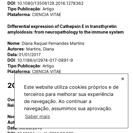
DOI
: 10.1080/13506129.2016.1278362
Tipo Publicação
: Artigo
Plataforma
: CIENCIA VITAE
Differential expression of Cathepsin E in transthyretin
amyloidosis: from neuropathology to the immune system
Nome
: Diana Raquel Fernandes Martins
Autores
: Martins, Diana
Data:
01/01/2017
DOI
: 10.1186/s12974-017-0891-9
Tipo Publicação
: Artigo
Plataforma
: CIENCIA VITAE
✕
2016
Este website utiliza cookies próprios e de
terceiros para melhorar sua experiência
Overexpression of Protocadherin-10 in Transthyretin-
de navegação. Ao continuar a
Related Familial Amyloidotic Polyneuropathy
navegação, assumimos sua aprovação.
Saber mais
Nome
: Diana Raquel Fernandes Martins
Autores
: Gonçalves N.P.; Martins D.; Saraiva M.J.
Data:
30/06/2016