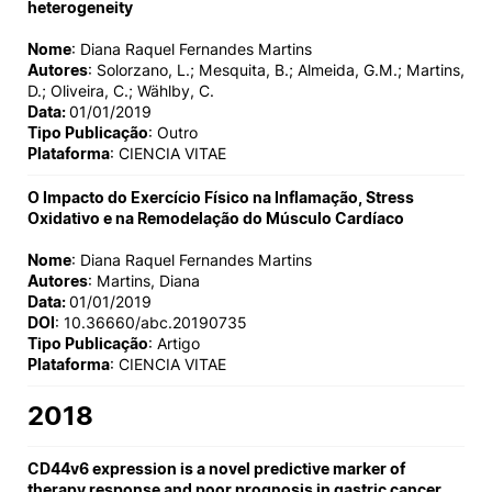
heterogeneity
Nome
: Diana Raquel Fernandes Martins
Autores
: Solorzano, L.; Mesquita, B.; Almeida, G.M.; Martins,
D.; Oliveira, C.; Wählby, C.
Data:
01/01/2019
Tipo Publicação
: Outro
Plataforma
: CIENCIA VITAE
O Impacto do Exercício Físico na Inflamação, Stress
Oxidativo e na Remodelação do Músculo Cardíaco
Nome
: Diana Raquel Fernandes Martins
Autores
: Martins, Diana
Data:
01/01/2019
DOI
: 10.36660/abc.20190735
Tipo Publicação
: Artigo
Plataforma
: CIENCIA VITAE
2018
CD44v6 expression is a novel predictive marker of
therapy response and poor prognosis in gastric cancer