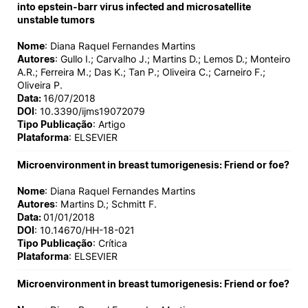
into epstein-barr virus infected and microsatellite
unstable tumors
Nome
: Diana Raquel Fernandes Martins
Autores
: Gullo I.; Carvalho J.; Martins D.; Lemos D.; Monteiro
A.R.; Ferreira M.; Das K.; Tan P.; Oliveira C.; Carneiro F.;
Oliveira P.
Data:
16/07/2018
DOI
: 10.3390/ijms19072079
Tipo Publicação
: Artigo
Plataforma
: ELSEVIER
Microenvironment in breast tumorigenesis: Friend or foe?
Nome
: Diana Raquel Fernandes Martins
Autores
: Martins D.; Schmitt F.
Data:
01/01/2018
DOI
: 10.14670/HH-18-021
Tipo Publicação
: Crítica
Plataforma
: ELSEVIER
Microenvironment in breast tumorigenesis: Friend or foe?