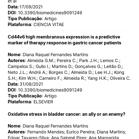
et al
Data:
17/09/2021
DOI
: 10.3390/biomedicines9091249
Tipo Publicação
: Artigo
Plataforma
: CIENCIA VITAE
Cd44v6 high membranous expression is a predictive
marker of therapy response in gastric cancer patients
Nome
: Diana Raquel Fernandes Martins
Autores
: Almeida G.M.; Pereira C.; Park J.H.; Lemos C.;
Campelos S.; Gullo I.; Martins D.; Gonçalves G.; Leitão D.;
Neto J.L.; André A.; Borges C.; Almeida D.; Lee H.J.; Kong
S.H.; Kim W.H.; Carneiro F.; Almeida R.; Yang H.K.; Oliveira C.
Data:
31/08/2021
DOI
: 10.3390/biomedicines9091249
Tipo Publicação
: Artigo
Plataforma
: ELSEVIER
Oxidative stress in bladder cancer: an ally or an enemy?
Nome
: Diana Raquel Fernandes Martins
Autores
: Fernando Mendes; Eurico Pereira; Diana Martins;
Edgar Tavares-Silva; Ana Salomé Pires; Ana Margarida