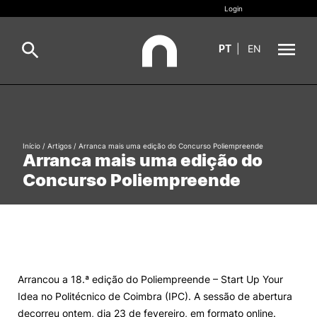
Login
PT
|
EN
Sobre
Pesquisa
Estudar
Início
/
Artigos
/
Arranca mais uma edição do Concurso Poliempreende
Arranca mais uma edição do
Oferta Formativa
Geral
Concurso Poliempreende
Internacional
Viver
Pesquisa
II&D e Empresas
Arrancou a 18.ª edição do Poliempreende – Start Up Your
Idea no Politécnico de Coimbra (IPC). A sessão de abertura
Ação Social
decorreu ontem, dia 23 de fevereiro, em formato online.