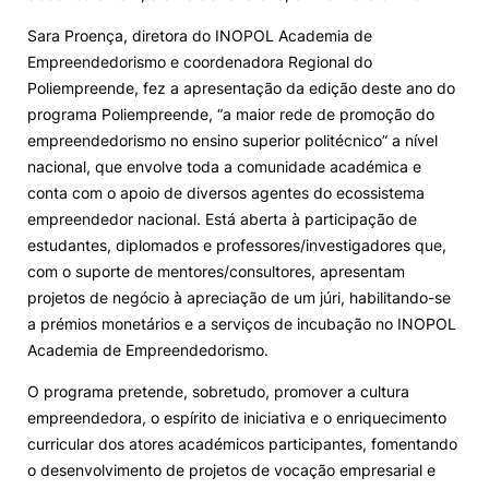
Sara Proença, diretora do INOPOL Academia de
Alumni
Empreendedorismo e coordenadora Regional do
Poliempreende, fez a apresentação da edição deste ano do
Projetos PRR
programa Poliempreende, “a maior rede de promoção do
empreendedorismo no ensino superior politécnico” a nível
Magazine
nacional, que envolve toda a comunidade académica e
conta com o apoio de diversos agentes do ecossistema
empreendedor nacional. Está aberta à participação de
Eventos
estudantes, diplomados e professores/investigadores que,
com o suporte de mentores/consultores, apresentam
projetos de negócio à apreciação de um júri, habilitando-se
©2026 Instituto Politécnico de Coimbra
a prémios monetários e a serviços de incubação no INOPOL
Academia de Empreendedorismo.
nião Europeia
Política de Privacidade e Cookies
Sugestões,
O programa pretende, sobretudo, promover a cultura
ncias
empreendedora, o espírito de iniciativa e o enriquecimento
curricular dos atores académicos participantes, fomentando
o desenvolvimento de projetos de vocação empresarial e