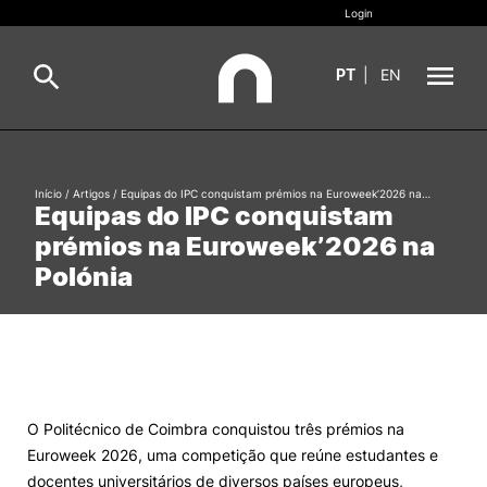
Login
PT
|
EN
Sobre
Pesquisa
Início
/
Artigos
/
Equipas do IPC conquistam prémios na Euroweek’2026 na…
Equipas do IPC conquistam
Estudar
prémios na Euroweek’2026 na
Oferta Formativa
Geral
Polónia
Internacional
Viver
Pesquisa
II&D e Empresas
O Politécnico de Coimbra conquistou três prémios na
Euroweek 2026, uma competição que reúne estudantes e
Ação Social
docentes universitários de diversos países europeus,