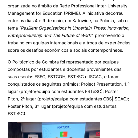
organizada no âmbito da Rede Professional Inter-University
Alumni
Management for Education (PRIME). A iniciativa decorreu
entre os dias 4 e 9 de maio, em Katowice, na Polónia, sob o
tema
“Resilient Organisations in Uncertain Times: Innovation,
Projetos PRR
Entrepreneurship and The Future of Work”
, promovendo o
trabalho em equipas internacionais e a troca de experiências
Magazine
sobre os desafios económicos e sociais contemporâneos.
O Politécnico de Coimbra foi representado por equipas
Eventos
compostas por estudantes e docentes provenientes das
suas escolas ESEC, ESTGOH, ESTeSC e ISCAC, e foram
conquistados os seguintes prémios: Project Presentation, 1.º
©2026 Instituto Politécnico de Coimbra
lugar (projeto/equipa com estudantes ESTeSC); Poster
Pitch, 2º lugar (projeto/equipa com estudantes CBS|ISCAC);
Poster Pitch, 3º lugar (projeto/equipa com estudantes
nião Europeia
Política de Privacidade e Cookies
Sugestões,
ESTeSC).
ncias