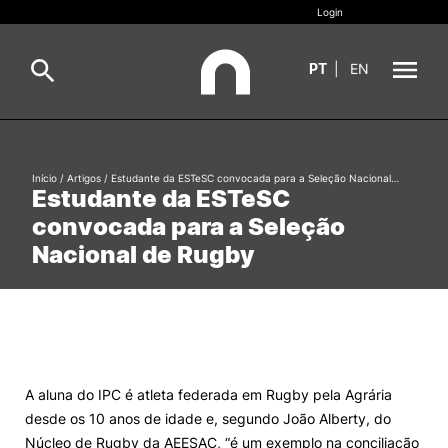
Login
PT
|
EN
Sobre
Pesquisa
Início
/
Artigos
/
Estudante da ESTeSC convocada para a Seleção Nacional…
Estudante da ESTeSC
Estudar
convocada para a Seleção
Oferta Formativa
Geral
Nacional de Rugby
Internacional
Viver
Pesquisa
II&D e Empresas
A aluna do IPC é atleta federada em Rugby pela Agrária
desde os 10 anos de idade e, segundo João Alberty, do
Ação Social
Núcleo de Rugby da AEESAC, “é um exemplo na conciliação