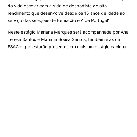
da vida escolar com a vida de desportista de alto
Alumni
rendimento que desenvolve desde os 15 anos de idade ao
serviço das seleções de formação e A de Portugal”.
Projetos PRR
Neste estágio Mariana Marques será acompanhada por Ana
Teresa Santos e Mariana Sousa Santos, também elas da
Magazine
ESAC e que estarão presentes em mais um estágio nacional.
Eventos
©2026 Instituto Politécnico de Coimbra
nião Europeia
Política de Privacidade e Cookies
Sugestões,
ncias