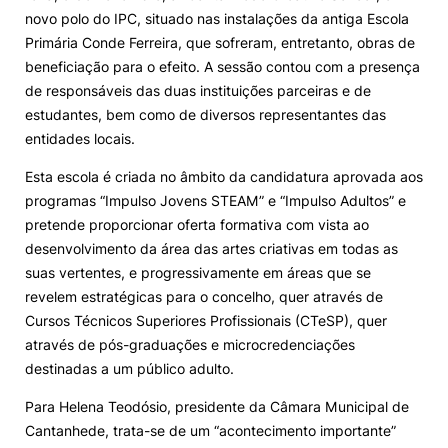
novo polo do IPC, situado nas instalações da antiga Escola
Alumni
Primária Conde Ferreira, que sofreram, entretanto, obras de
beneficiação para o efeito. A sessão contou com a presença
de responsáveis das duas instituições parceiras e de
Projetos PRR
estudantes, bem como de diversos representantes das
entidades locais.
Magazine
Esta escola é criada no âmbito da candidatura aprovada aos
programas “Impulso Jovens STEAM” e “Impulso Adultos” e
Eventos
pretende proporcionar oferta formativa com vista ao
desenvolvimento da área das artes criativas em todas as
suas vertentes, e progressivamente em áreas que se
©2026 Instituto Politécnico de Coimbra
revelem estratégicas para o concelho, quer através de
Cursos Técnicos Superiores Profissionais (CTeSP), quer
através de pós-graduações e microcredenciações
nião Europeia
Política de Privacidade e Cookies
Sugestões,
destinadas a um público adulto.
ncias
Para Helena Teodósio, presidente da Câmara Municipal de
Cantanhede, trata-se de um “acontecimento importante”