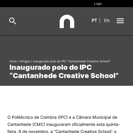
Login
PT
|
EN
Sobre
Pesquisa
Estudar
Início
/
Artigos
/
Inaugurado polo do IPC “Cantanhede Creative School”
Inaugurado polo do IPC
Oferta Formativa
Geral
“Cantanhede Creative School”
Internacional
Viver
Pesquisa
II&D e Empresas
O Politécnico de Coimbra (IPC) e a Câmara Municipal de
Cantanhede (CMC) inauguraram oficialmente esta quinta-
Ação Social
feira, 9 de novembro, a “Cantanhede Creative School”, o