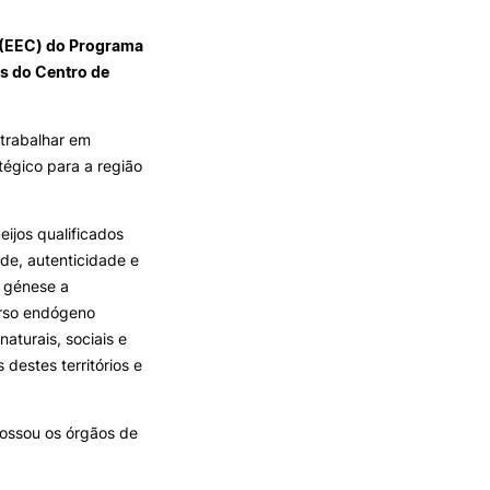
a (EEC) do Programa
s do Centro de
ALUMNI
mbra
 trabalhar em
tégico para a região
udante
ijos qualificados
de, autenticidade e
a génese a
urso endógeno
naturais, sociais e
s destes territórios e
EVENTOS
possou os órgãos de