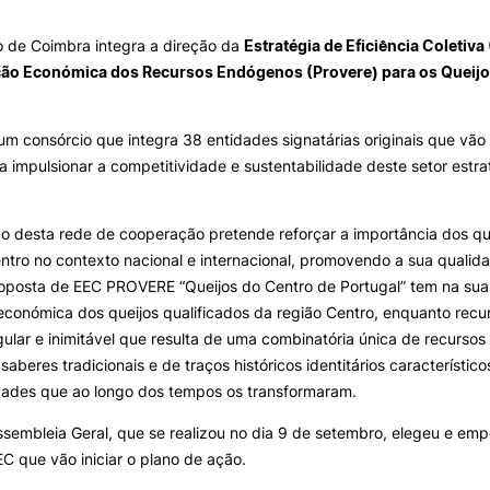
ormativa
Geral
o de Coimbra integra a direção da
Estratégia de Eficiência Coletiv
ção Económica dos Recursos Endógenos (Provere) para os Queijo
II&D E EMPRESAS
AÇÃO SOCIAL
Pesquisa
Empresas
Apresentação SAS UPCoi
um consórcio que integra 38 entidades signatárias originais que vão
INOPOL Academia de
a impulsionar a competitividade e sustentabilidade deste setor estra
Empreendedorismo
Gabinete de Apoio ao Est
– GAE
i2A - Instituto de Investigação
Aplicada
Apoios Sociais Diretos
ão desta rede de cooperação pretende reforçar a importância dos que
Produção Científica
Alojamento
ntro no contexto nacional e internacional, promovendo a sua qualida
Coimbra iTEC
Alimentação
roposta de EEC PROVERE “Queijos do Centro de Portugal” tem na su
Saúde & Bem-Estar
Observatório
económica dos queijos qualificados da região Centro, enquanto rec
Projetos
ngular e inimitável que resulta de uma combinatória única de recursos 
 saberes tradicionais e de traços históricos identitários característico
ades que ao longo dos tempos os transformaram.
PROJETOS PRR
MAGAZINE
ssembleia Geral, que se realizou no dia 9 de setembro, elegeu e em
as
C que vão iniciar o plano de ação.
Impulso Jovens STEAM e