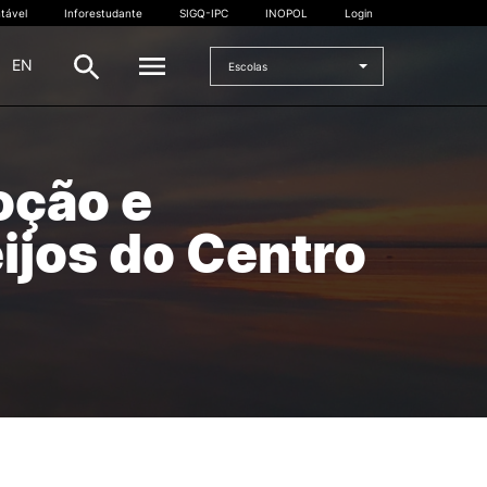
tável
Inforestudante
SIGQ-IPC
INOPOL
Login
|
EN
Escolas
INTERNACIONAL
oção e
Estudante Internacional
ijos do Centro
os
Mobilidade Internacional
 e
Acordos Internacionais
Projetos
Eventos internacionais