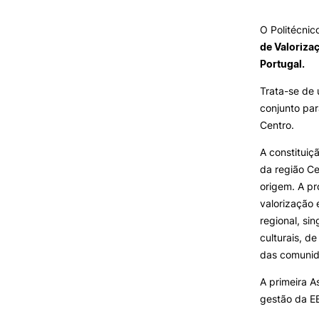
Oferta F
O Politécnic
de Valoriza
VIVER
Portugal.
Razões para escolher o IPC
Trata-se de 
Coimbra
conjunto par
Oliveira do Hospital
Centro.
Desporto
Cultura
A constituiç
Associações de Estudantes
da região Ce
Vida Académica
origem. A p
Tunas Académicas
valorização 
Informações Úteis
regional, si
culturais, de
das comunid
Missão e objetivos
A primeira A
Podcast “Quintas Académic
gestão da EE
com Alumni”