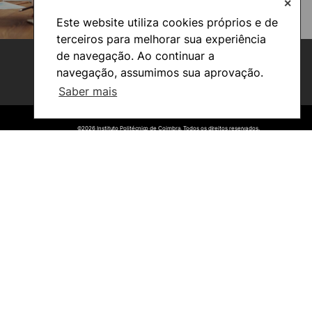
✕
Este website utiliza cookies próprios e de
terceiros para melhorar sua experiência
de navegação. Ao continuar a
navegação, assumimos sua aprovação.
Saber mais
©2026 Instituto Politécnico de Coimbra. Todos os direitos reservados.
©2026 Instituto Politécnico de Coimbra. Todos os direitos reservados.
Viver
Razões para escolher o IPC
Coimbra
Oliveira do Hospital
Cultura
Desporto
Associações de Estudantes
Vida Académica
Informações Úteis