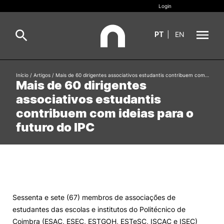
Login
PT
|
EN
Sobre
Início
/
Artigos
/
Mais de 60 dirigentes associativos estudantis contribuem com…
Pesquisa
Mais de 60 dirigentes
associativos estudantis
Estudar
contribuem com ideias para o
Oferta Formativa
Geral
futuro do IPC
Internacional
Viver
Pesquisa
II&D e Empresas
Sessenta e sete (67) membros de associações de
estudantes das escolas e institutos do Politécnico de
Ação Social
Coimbra (ESAC, ESEC, ESTGOH, ESTeSC, ISCAC e ISEC)