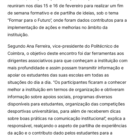
reuniram nos dias 15 e 16 de fevereiro para realizar um fim
Alumni
de semana formativo e de partilha de ideias, sob o tema
“Formar para o Futuro”, onde foram dados contributos para a
implementação de ações e melhorias no âmbito da
Projetos PRR
instituição.
Magazine
Segundo Ana Ferreira, vice-presidente do Politécnico de
Coimbra, o objetivo deste encontro foi dar ferramentas aos
dirigentes associativos para que conheçam a instituição com
Eventos
mais profundidade e assim possam transmitir informação e
apoiar os estudantes das suas escolas em todas as
situações do dia a dia. “Os participantes ficaram a conhecer
©2026 Instituto Politécnico de Coimbra
melhor a instituição em termos de organização e obtiveram
informação sobre apoios sociais, programas diversos
disponíveis para estudantes, organização das competições
nião Europeia
Política de Privacidade e Cookies
Sugestões,
desportivas universitárias, para além de receberem dicas
ncias
sobre boas práticas na comunicação institucional”, explica a
responsável, realçando o aspeto de partilha de experiências
da ação e o contributo dado pelos estudantes para a