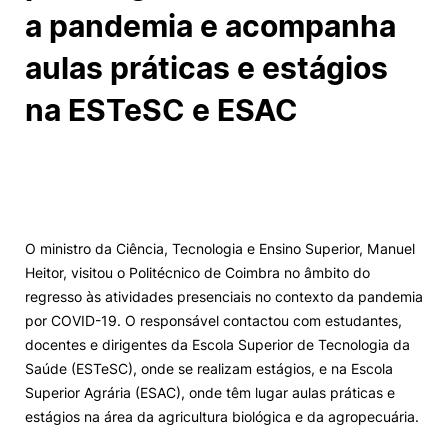
a pandemia e acompanha
Alumni
aulas práticas e estágios
Projetos PRR
na ESTeSC e ESAC
Magazine
Eventos
O ministro da Ciência, Tecnologia e Ensino Superior, Manuel
Heitor, visitou o Politécnico de Coimbra no âmbito do
©2026 Instituto Politécnico de Coimbra
regresso às atividades presenciais no contexto da pandemia
por COVID-19. O responsável contactou com estudantes,
docentes e dirigentes da Escola Superior de Tecnologia da
nião Europeia
Política de Privacidade e Cookies
Sugestões,
Saúde (ESTeSC), onde se realizam estágios, e na Escola
ncias
Superior Agrária (ESAC), onde têm lugar aulas práticas e
estágios na área da agricultura biológica e da agropecuária.