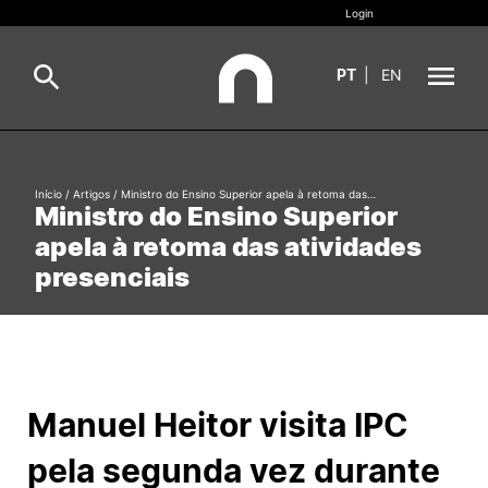
Login
PT
|
EN
Sobre
Pesquisa
Início
/
Artigos
/
Ministro do Ensino Superior apela à retoma das…
Ministro do Ensino Superior
Estudar
apela à retoma das atividades
Oferta Formativa
Geral
presenciais
Internacional
Viver
Pesquisa
II&D e Empresas
Manuel Heitor visita IPC
pela segunda vez durante
Ação Social