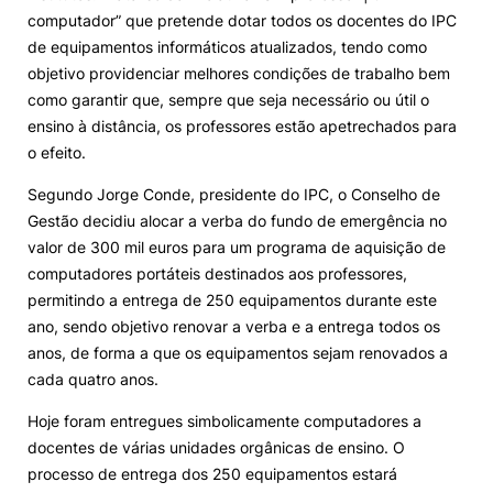
computador” que pretende dotar todos os docentes do IPC
Alumni
de equipamentos informáticos atualizados, tendo como
objetivo providenciar melhores condições de trabalho bem
como garantir que, sempre que seja necessário ou útil o
Projetos PRR
ensino à distância, os professores estão apetrechados para
o efeito.
Magazine
Segundo Jorge Conde, presidente do IPC, o Conselho de
Gestão decidiu alocar a verba do fundo de emergência no
Eventos
valor de 300 mil euros para um programa de aquisição de
computadores portáteis destinados aos professores,
permitindo a entrega de 250 equipamentos durante este
©2026 Instituto Politécnico de Coimbra
ano, sendo objetivo renovar a verba e a entrega todos os
anos, de forma a que os equipamentos sejam renovados a
cada quatro anos.
nião Europeia
Política de Privacidade e Cookies
Sugestões,
ncias
Hoje foram entregues simbolicamente computadores a
docentes de várias unidades orgânicas de ensino. O
processo de entrega dos 250 equipamentos estará