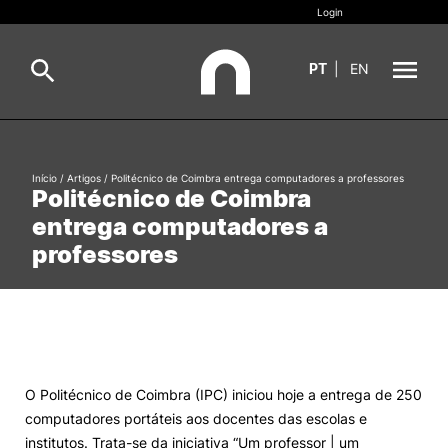
Login
PT
|
EN
Sobre
Pesquisa
Início
/
Artigos
/
Politécnico de Coimbra entrega computadores a professores
Politécnico de Coimbra
Estudar
entrega computadores a
Oferta Formativa
Geral
professores
Internacional
Viver
Pesquisa
II&D e Empresas
O Politécnico de Coimbra (IPC) iniciou hoje a entrega de 250
computadores portáteis aos docentes das escolas e
Ação Social
institutos. Trata-se da iniciativa “Um professor | um