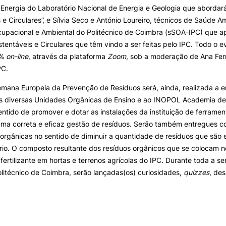
Impulso Adultos
 Energia do Laboratório Nacional de Energia e Geologia que aborda
Acessibilidades
 e Circulares”, e Sílvia Seco e António Loureiro, técnicos de Saúde A
Alojamento
upacional e Ambiental do Politécnico de Coimbra (sSOA-IPC) que a
Eficiência Energética
entáveis e Circulares que têm vindo a ser feitas pelo IPC. Todo o 
Farm4Future
0%
on-line
, através da plataforma
Zoom
, sob a moderação de Ana Ferr
IPC+Sucesso
PC.
inov3p – Centro de Inovação
Pedagógica
mana Europeia da Prevenção de Resíduos será, ainda, realizada a e
s diversas Unidades Orgânicas de Ensino e ao INOPOL Academia 
entido de promover e dotar as instalações da instituição de ferramen
uma correta e eficaz gestão de resíduos. Serão também entregues c
orgânicas no sentido de diminuir a quantidade de resíduos que são
ário. O composto resultante dos resíduos orgânicos que se colocam 
ertilizante em hortas e terrenos agrícolas do IPC. Durante toda a s
olitécnico de Coimbra, serão lançadas(os) curiosidades,
quizzes
, des