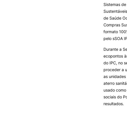
Cartão Alumni
Sistemas de
Benefícios
Sustentáveis
FAQ’S
de Saúde Oc
Contactos
Compras Sust
Portal de Emprego
formato 10
pelo sSOA I
Durante a Se
ecopontos à
do IPC, no s
proceder a 
as unidades 
aterro sanit
usado como f
sociais do P
resultados.