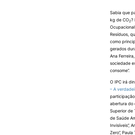
Sabia que p
Oferta F
kg de CO
?
VIVER
2
Ocupacional
Resíduos, qu
Razões para escolher o IPC
como princip
Coimbra
gerados dura
Oliveira do Hospital
Desporto
Ana Ferreira
Cultura
sociedade e
Associações de Estudantes
consome”.
Vida Académica
O IPC irá di
Tunas Académicas
– A verdadei
Informações Úteis
participação
abertura do
Superior de 
Missão e objetivos
de Saúde Am
Podcast “Quintas Académic
Invisíveis”,
com Alumni”
Zero”, Paula