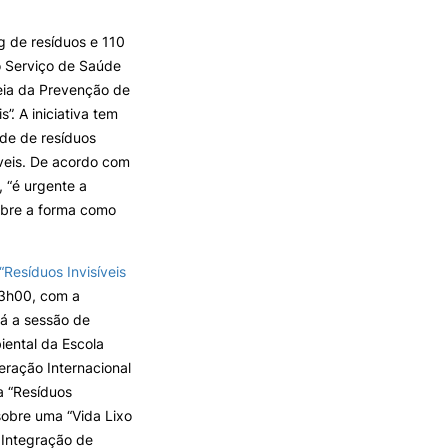
 de resíduos e 110
do Serviço de Saúde
ALUMNI
eia da Prevenção de
”. A iniciativa tem
mbra
ade de resíduos
udante
íveis. De acordo com
, “é urgente a
obre a forma como
“Resíduos Invisíveis
13h00, com a
rá a sessão de
ental da Escola
eração Internacional
a “Resíduos
EVENTOS
sobre uma “Vida Lixo
 Integração de