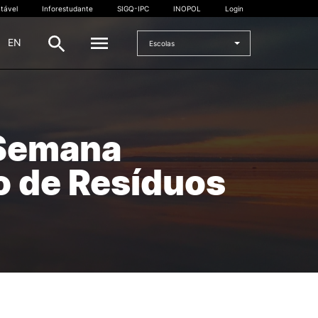
tável
Inforestudante
SIGQ-IPC
INOPOL
Login
|
EN
Escolas
INTERNACIONAL
 Semana
Estudante Internacional
os
Mobilidade Internacional
o de Resíduos
 e
Acordos Internacionais
Projetos
Eventos internacionais