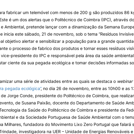
ara fabricar um telemóvel com menos de 200 g são produzidos 86 kg
ormativa
Geral
 Este é um dos alertas que o Politécnico de Coimbra (IPC), através 
II&D E EMPRESAS
AÇÃO SOCIAL
 e Ambiental, pretende lançar com a dinamização da Semana Europ
e inicia este sábado, 21 de novembro, sob o tema “Resíduos Invisíveis
Empresas
Apresentação SAS UPCoi
al objetivo alertar e sensibilizar a população para a grande quantid
INOPOL Academia de
Pesquisa
Empreendedorismo
Gabinete de Apoio ao Est
nte o processo de fabrico dos produtos e tornar esses resíduos vis
– GAE
i2A - Instituto de Investigação
, vice-presidente do IPC e responsável pela área da saúde ambiental
Aplicada
Apoios Sociais Diretos
star ciente da sua pegada ecológica e tomar decisões informadas s
Produção Científica
Alojamento
Coimbra iTEC
Alimentação
Saúde & Bem-Estar
namizar uma série de atividades entre as quais se destaca o
webinar
Observatório
ra pegada ecológica”
, no dia 26 de novembro, entre as 10h00 e as 
Projetos
 de Jorge Conde, presidente do Politécnico de Coimbra, que realiza
 evento, de Susana Paixão, docente do Departamento de Saúde Ambi
Tecnologia da Saúde do Politécnico de Coimbra e presidente da Fed
biental e da Sociedade Portuguesa de Saúde Ambiental com o tem
PROJETOS PRR
MAGAZINE
as
 Ana Milhares, fundadora do Movimento Lixo Zero Portugal que falará 
 Trindade, investigadora na UER – Unidade de Energias Renováveis e
Impulso Jovens STEAM e