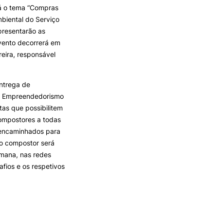
rá o tema “Compras
mbiental do Serviço
presentarão as
evento decorrerá em
eira, responsável
ntrega de
de Empreendedorismo
tas que possibilitem
ompostores a todas
 encaminhados para
no compostor será
emana, nas redes
afios e os respetivos