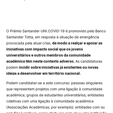
Alumni
Projetos PRR
O Prémio Santander UNI.COVID-19 é promovido pelo Banco
Santander Totta, em resposta à situação de emergência
Magazine
provocada pela atual crise,
de modo a realçar e apoiar as
iniciativas com impacto social que os jovens
Eventos
universitários e outros membros da comunidade
académica têm neste contexto adverso.
As candidaturas
podem
incidir sobre iniciativas já existentes ou novas
ideias a desenvolver em território nacional.
©2026 Instituto Politécnico de Coimbra
Podem candidatar-se a este concurso: pessoas singulares
nião Europeia
que representem projetos com uma ligação à comunidade
Política de Privacidade e Cookies
Sugestões,
ncias
académica; grupos de estudantes universitários; entidades
coletivas com uma ligação à comunidade académica
(Associações Académicas, por exemplo); entidades com ou