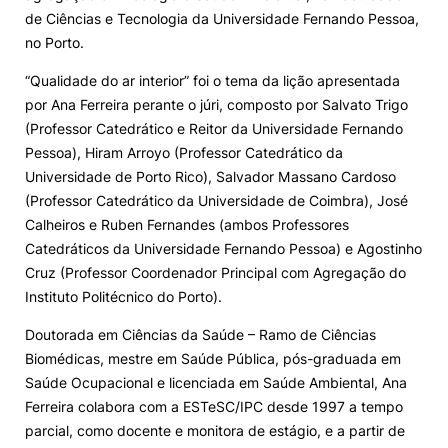
de Ciências e Tecnologia da Universidade Fernando Pessoa,
Alumni
no Porto.
“Qualidade do ar interior” foi o tema da lição apresentada
Projetos PRR
por Ana Ferreira perante o júri, composto por Salvato Trigo
(Professor Catedrático e Reitor da Universidade Fernando
Magazine
Pessoa), Hiram Arroyo (Professor Catedrático da
Universidade de Porto Rico), Salvador Massano Cardoso
(Professor Catedrático da Universidade de Coimbra), José
Eventos
Calheiros e Ruben Fernandes (ambos Professores
Catedráticos da Universidade Fernando Pessoa) e Agostinho
Cruz (Professor Coordenador Principal com Agregação do
©2026 Instituto Politécnico de Coimbra
Instituto Politécnico do Porto).
Doutorada em Ciências da Saúde – Ramo de Ciências
nião Europeia
Política de Privacidade e Cookies
Sugestões,
Biomédicas, mestre em Saúde Pública, pós-graduada em
ncias
Saúde Ocupacional e licenciada em Saúde Ambiental, Ana
Ferreira colabora com a ESTeSC/IPC desde 1997 a tempo
parcial, como docente e monitora de estágio, e a partir de