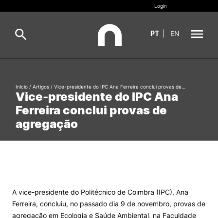
Login
PT
|
EN
Sobre
Pesquisa
Início
/
Artigos
/
Vice-presidente do IPC Ana Ferreira conclui provas de…
Vice-presidente do IPC Ana
Estudar
Ferreira conclui provas de
Oferta Formativa
Geral
agregação
Internacional
Viver
Pesquisa
II&D e Empresas
A vice-presidente do Politécnico de Coimbra (IPC), Ana
Ferreira, concluiu, no passado dia 9 de novembro, provas de
Ação Social
agregação em Ecologia e Saúde Ambiental, na Faculdade