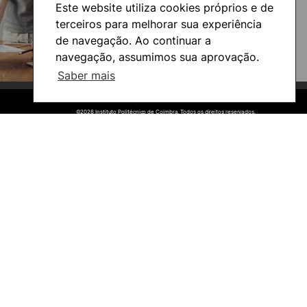
Este website utiliza cookies próprios e de
terceiros para melhorar sua experiência
de navegação. Ao continuar a
navegação, assumimos sua aprovação.
Saber mais
©2026 Instituto Politécnico de Coimbra. Todos os direitos reservados.
©2026 Instituto Politécnico de Coimbra. Todos os direitos reservados.
Viver
Razões para escolher a
UPCoimbra
Coimbra
Oliveira do Hospital
Cultura
Desporto
Associações de Estudantes