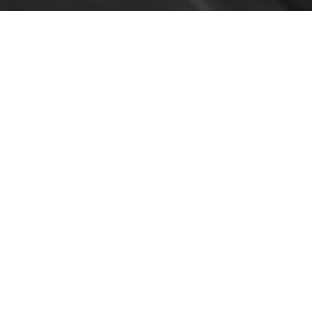
Oferta F
VIVER
Razões para escolher a
UPCoimbra
Coimbra
Oliveira do Hospital
Desporto
Cultura
Associações de Estudantes
Vida Académica
Tunas Académicas
Informações Úteis
Missão e objetivos
Podcast “Quintas Académic
com Alumni”