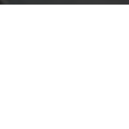
ALUMNI
mbra
udante
EVENTOS