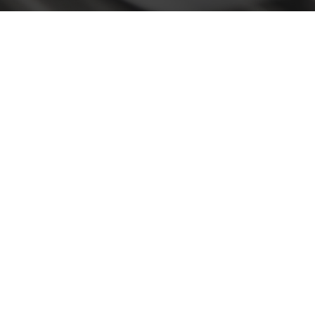
ormativa
Geral
II&D E EMPRESAS
AÇÃO SOCIAL
Pesquisa
Empresas
Apresentação SAS UPCoi
INOPOL Academia de
Empreendedorismo
Gabinete de Apoio ao Est
– GAE
i2A - Instituto de Investigação
Aplicada
Apoios Sociais Diretos
Produção Científica
Alojamento
Coimbra iTEC
Alimentação
Saúde & Bem-Estar
Observatório
Projetos
PROJETOS PRR
MAGAZINE
as
Impulso Jovens STEAM e