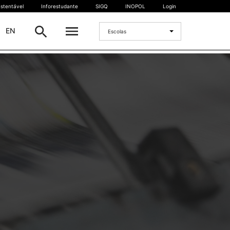
stentável
Inforestudante
SIGQ
INOPOL
Login
|
EN
Escolas
INTERNACIONAL
Estudante Internacional
os
Mobilidade Internacional
 e
Acordos Internacionais
Projetos
Eventos internacionais