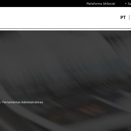
Plataforma SASocial
+ Su
PT
Novos estudantes
ESTUDAR
Calendários | Propinas
quisa
Bolsas de Mérito
Oferta Formativa
Legislação | Regulament
Reconhecimento de Graus
Diplomas Estrangeiros
FAQS
uto
 de
o
/ Ferramentas Administrativas