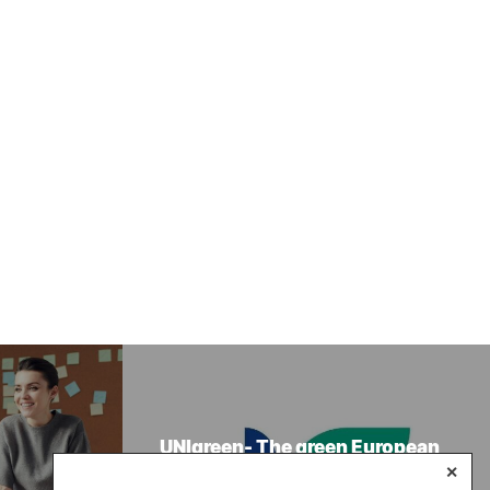
UNIgreen- The green European
University
✕