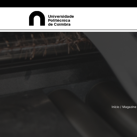
Universidade
Politécnica
de Coimbra
SOBRE
Pes
Apresentação
Órgãos
Recursos Humanos
+ Sustentável
Comissão de Ética do Instit
Politécnico de Coimbra
Comissão para a Igualdade
Género e Não Discriminaçã
Início
/
Magazine
Documentos
Legislação de Referência
Identidade Visual.
Contactos